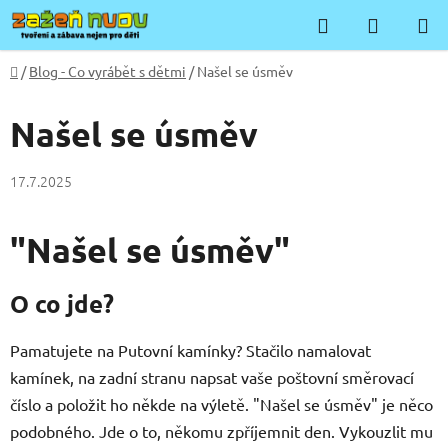
Přejít
Hledat
NÁKUP
na
KOŠÍK
obsah
Domů
/
Blog - Co vyrábět s dětmi
/
Našel se úsměv
Našel se úsměv
17.7.2025
"Našel se úsměv"
O co jde?
Pamatujete na Putovní kamínky? Stačilo namalovat
kamínek, na zadní stranu napsat vaše poštovní směrovací
číslo a položit ho někde na výletě. "Našel se úsměv" je něco
podobného. Jde o to, někomu zpříjemnit den. Vykouzlit mu