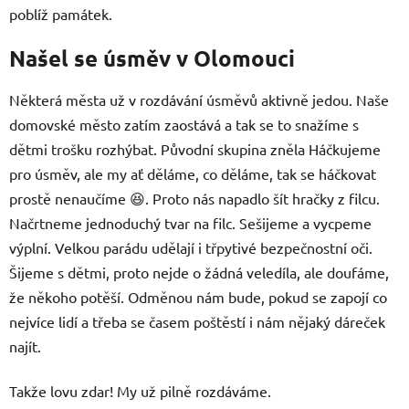
poblíž památek.
Našel se úsměv v Olomouci
Některá města už v rozdávání úsměvů aktivně jedou. Naše
domovské město zatím zaostává a tak se to snažíme s
dětmi trošku rozhýbat. Původní skupina zněla Háčkujeme
pro úsměv, ale my ať děláme, co děláme, tak se háčkovat
prostě nenaučíme 😆. Proto nás napadlo šít hračky z filcu.
Načrtneme jednoduchý tvar na filc. Sešijeme a vycpeme
výplní. Velkou parádu udělají i třpytivé bezpečnostní oči.
Šijeme s dětmi, proto nejde o žádná veledíla, ale doufáme,
že někoho potěší. Odměnou nám bude, pokud se zapojí co
nejvíce lidí a třeba se časem poštěstí i nám nějaký dáreček
najít.
Takže lovu zdar! My už pilně rozdáváme.