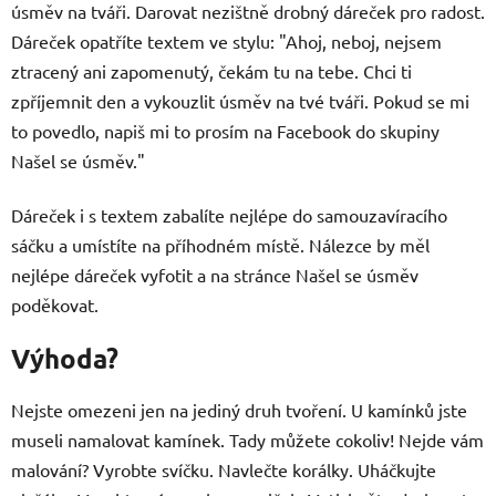
úsměv na tváři. Darovat nezištně drobný dáreček pro radost.
Dáreček opatříte textem ve stylu: "Ahoj, neboj, nejsem
ztracený ani zapomenutý, čekám tu na tebe. Chci ti
zpříjemnit den a vykouzlit úsměv na tvé tváři. Pokud se mi
to povedlo, napiš mi to prosím na Facebook do skupiny
Našel se úsměv."
Dáreček i s textem zabalíte nejlépe do samouzavíracího
sáčku a umístíte na příhodném místě. Nálezce by měl
nejlépe dáreček vyfotit a na stránce Našel se úsměv
poděkovat.
Výhoda?
Nejste omezeni jen na jediný druh tvoření. U kamínků jste
museli namalovat kamínek. Tady můžete cokoliv! Nejde vám
malování? Vyrobte svíčku. Navlečte korálky. Uháčkujte