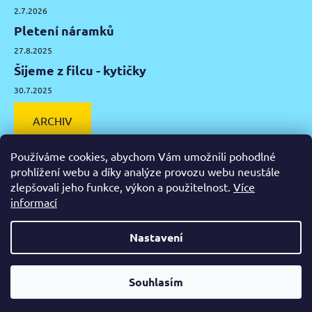
2.7.2026
Pletení náramků
27.8.2025
Šijeme z filcu - kytičky
30.7.2025
ARCHIV
Používáme cookies, abychom Vám umožnili pohodlné
prohlížení webu a díky analýze provozu webu neustále
zlepšovali jeho funkce, výkon a použitelnost.
Více
Facebook
Instagram
Pinterest
YouTube
informací
Výtvarné potřeby Olomouc
Keramická hlína Olomouc
Nastavení
Vytvořil Shoptet
Od čtvrtka 6.8. do úterý 11.8. máme mimořádně zavřeno.
Souhlasím
Copyright 2026
Zažeň nudu
. Všechna práva vyhrazena.
Nespěcháte? Využijte 10% slevu s kupónem "pockamsi10".
Upravit nastavení cookies