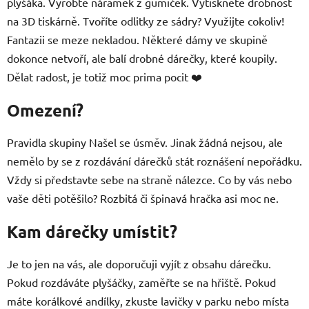
plyšáka. Vyrobte náramek z gumiček. Vytiskněte drobnost
na 3D tiskárně. Tvoříte odlitky ze sádry? Využijte cokoliv!
Fantazii se meze nekladou. Některé dámy ve skupině
dokonce netvoří, ale balí drobné dárečky, které koupily.
Dělat radost, je totiž moc prima pocit ❤️
Omezení?
Pravidla skupiny Našel se úsměv. Jinak žádná nejsou, ale
nemělo by se z rozdávání dárečků stát roznášení nepořádku.
Vždy si představte sebe na straně nálezce. Co by vás nebo
vaše děti potěšilo? Rozbitá či špinavá hračka asi moc ne.
Kam dárečky umístit?
Je to jen na vás, ale doporučuji vyjít z obsahu dárečku.
Pokud rozdáváte plyšáčky, zaměřte se na hřiště. Pokud
máte korálkové andílky, zkuste lavičky v parku nebo místa