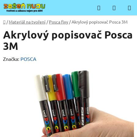
Přejít
Hledat
NÁKUP
na
KOŠÍK
obsah
Domů
/
Materiál na tvoření
/
Posca fixy
/
Akrylový popisovač Posca 3M
Akrylový popisovač Posca
3M
Značka:
POSCA