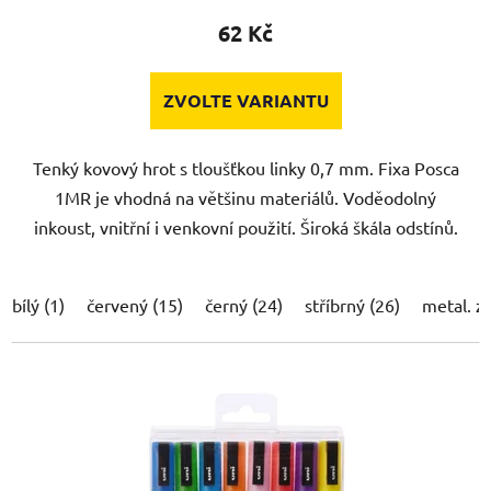
62 Kč
ZVOLTE VARIANTU
Tenký kovový hrot s tloušťkou linky 0,7 mm. Fixa Posca
1MR je vhodná na většinu materiálů. Voděodolný
inkoust, vnitřní i venkovní použití. Široká škála odstínů.
bílý (1)
červený (15)
černý (24)
stříbrný (26)
metal. z