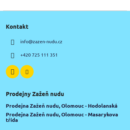
Z
á
Kontakt
p
a
info
@
zazen-nudu.cz
t
í
+420 725 111 351
Prodejny Zažeň nudu
Prodejna Zažeň nudu, Olomouc - Hodolanská
Prodejna Zažeň nudu, Olomouc - Masarykova
třída