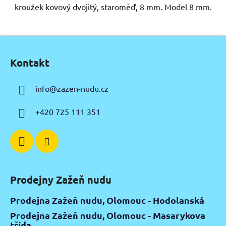
kroužek kovový dvojitý, staroměď, 8 mm. Model 8 mm.
Z
á
Kontakt
p
a
info
@
zazen-nudu.cz
t
í
+420 725 111 351
Prodejny Zažeň nudu
Prodejna Zažeň nudu, Olomouc - Hodolanská
Prodejna Zažeň nudu, Olomouc - Masarykova
třída