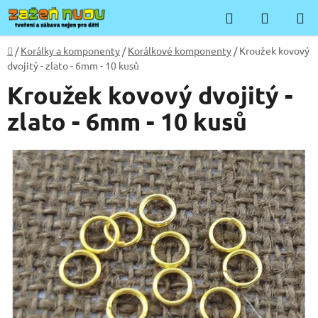
Přejít
Hledat
NÁKUP
na
KOŠÍK
obsah
Domů
/
Korálky a komponenty
/
Korálkové komponenty
/
Kroužek kovový
dvojitý - zlato - 6mm - 10 kusů
Kroužek kovový dvojitý -
zlato - 6mm - 10 kusů