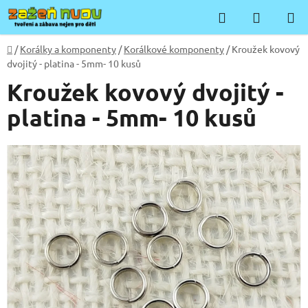
Přejít
Hledat
NÁKUP
na
KOŠÍK
obsah
Domů
/
Korálky a komponenty
/
Korálkové komponenty
/
Kroužek kovový
dvojitý - platina - 5mm- 10 kusů
Kroužek kovový dvojitý -
platina - 5mm- 10 kusů