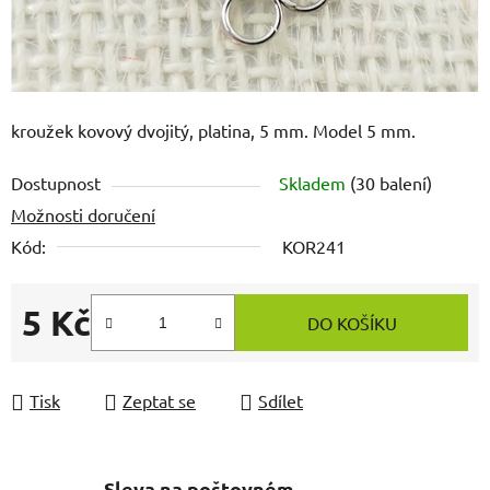
kroužek kovový dvojitý, platina, 5 mm. Model 5 mm.
Dostupnost
Skladem
(30 balení)
Možnosti doručení
Kód:
KOR241
5 Kč
DO KOŠÍKU
Měrná cena:
Tisk
Zeptat se
Sdílet
Sleva na poštovném