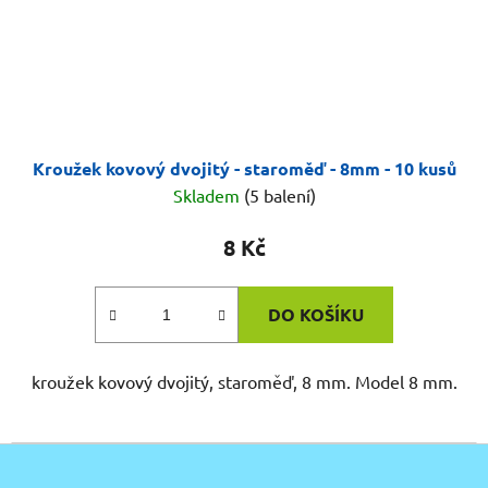
Kroužek kovový dvojitý - staroměď - 8mm - 10 kusů
Skladem
(5 balení)
8 Kč
DO KOŠÍKU
kroužek kovový dvojitý, staroměď, 8 mm. Model 8 mm.
Z
á