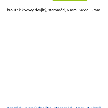
kroužek kovový dvojitý, staroměď, 6 mm. Model 6 mm.
Kroužek kovový dvojitý - staroměď - 7mm - 10 kusů