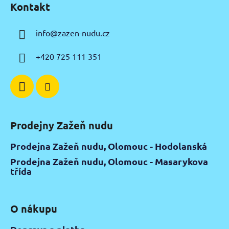
Kontakt
p
a
info
@
zazen-nudu.cz
t
í
+420 725 111 351
Prodejny Zažeň nudu
Prodejna Zažeň nudu, Olomouc - Hodolanská
Prodejna Zažeň nudu, Olomouc - Masarykova
třída
O nákupu