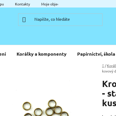
pu
Kontakty
Moje objednávka
ení
Korálky a komponenty
Papírnictví, škola
Domů
/
Korál
kovový d
Kro
- s
ku