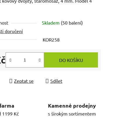
 kovový dvojitý, staromosaz, 4 mm. Model 4
nost
Skladem
(50 balení)
ti doručení
KOR258
Kč
DO KOŠÍKU
 cena:
Zeptat se
Sdílet
darma
Kamenné prodejny
d 1199 Kč
s širokým sortimentem