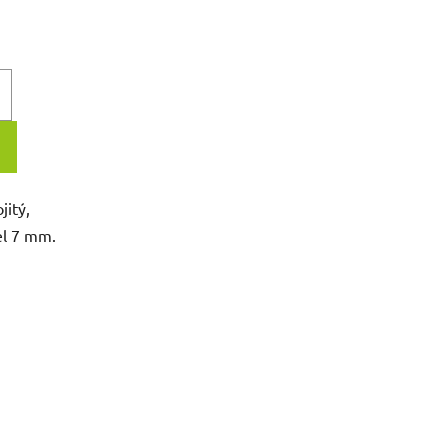
jitý,
l 7 mm.