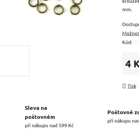
kroužek
mm.
Dostup
Možnos
Kód:
4 
Měrná
Tisk
Sleva na
Poštovné z
poštovném
při nákupu na
při nákupu nad 599 Kč