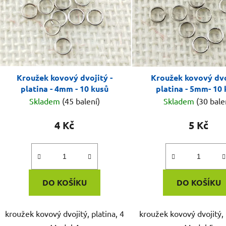
Kroužek kovový dvojitý -
Kroužek kovový dvo
platina - 4mm - 10 kusů
platina - 5mm- 10
Skladem
(45 balení)
Skladem
(30 bale
4 Kč
5 Kč
DO KOŠÍKU
DO KOŠÍKU
kroužek kovový dvojitý, platina, 4
kroužek kovový dvojitý, 