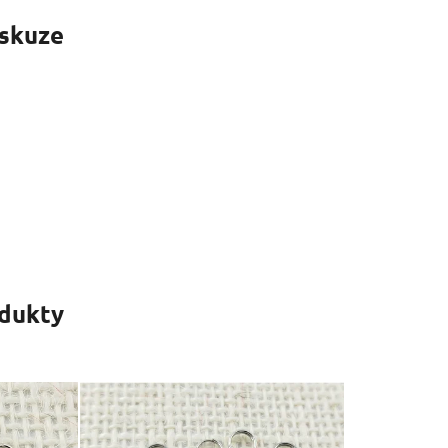
skuze
odukty