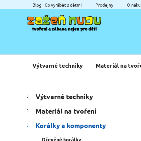
Přejít
Blog - Co vyrábět s dětmi
Prodejny
O náku
na
obsah
Výtvarné techniky
Materiál na tvoř
P
K
Přeskočit
Výtvarné techniky
a
o
kategorie
t
s
Materiál na tvoření
e
t
g
r
Korálky a komponenty
o
a
r
Dřevěné korálky
i