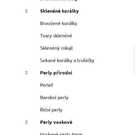
n
e
n
Skleněné korálky
í
p
Broušené korálky
a
Tvary skleněné
n
e
Skleněný rokajl
l
Sekané korálky a trubičky
Perly přírodní
Perleť
Barokní perly
Říční perly
Perly voskové
Voskové perly 4mm