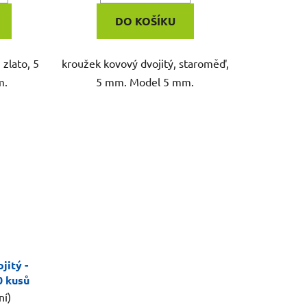
DO KOŠÍKU
 zlato, 5
kroužek kovový dvojitý, staroměď,
m.
5 mm. Model 5 mm.
jitý -
0 kusů
ní)