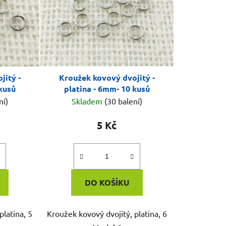
jitý -
Kroužek kovový dvojitý -
 kusů
platina - 6mm- 10 kusů
ní)
Skladem
(30 balení)
5 Kč
DO KOŠÍKU
platina, 5
Kroužek kovový dvojitý, platina, 6