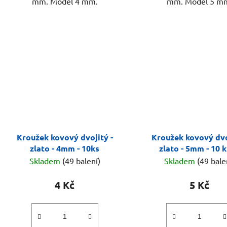
mm. Model 4 mm.
mm. Model 5 m
Kroužek kovový dvojitý -
Kroužek kovový dvo
zlato - 4mm - 10ks
zlato - 5mm - 10 
Skladem
(49 balení)
Skladem
(49 bale
4 Kč
5 Kč