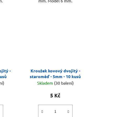
m.
mm. Model 6 mm.
jitý -
Kroužek kovový dvojitý -
kusů
staroměď - 5mm - 10 kusů
ní)
Skladem
(30 balení)
5 Kč