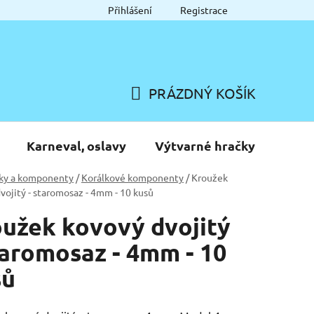
Přihlášení
Registrace
PRÁZDNÝ KOŠÍK
NÁKUPNÍ
KOŠÍK
Karneval, oslavy
Výtvarné hračky
ky a komponenty
/
Korálkové komponenty
/
Kroužek
vojitý - staromosaz - 4mm - 10 kusů
užek kovový dvojitý
taromosaz - 4mm - 10
sů