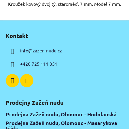
Kroužek kovový dvojitý, staroměď, 7 mm. Model 7 mm.
Z
á
Kontakt
p
a
info
@
zazen-nudu.cz
t
í
+420 725 111 351
Prodejny Zažeň nudu
Prodejna Zažeň nudu, Olomouc - Hodolanská
Prodejna Zažeň nudu, Olomouc - Masarykova
třída