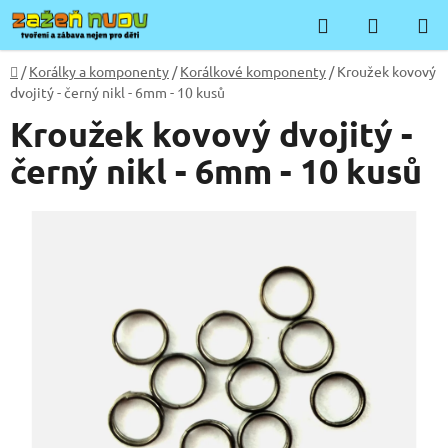
Přejít
Hledat
NÁKUP
na
KOŠÍK
obsah
Domů
/
Korálky a komponenty
/
Korálkové komponenty
/
Kroužek kovový
dvojitý - černý nikl - 6mm - 10 kusů
Kroužek kovový dvojitý -
černý nikl - 6mm - 10 kusů