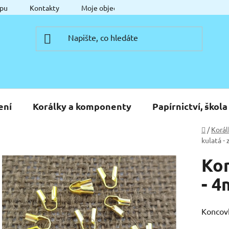
pu
Kontakty
Moje objednávka
ení
Korálky a komponenty
Papírnictví, škola
Domů
/
Korál
kulatá -
Kon
- 4
Koncovk