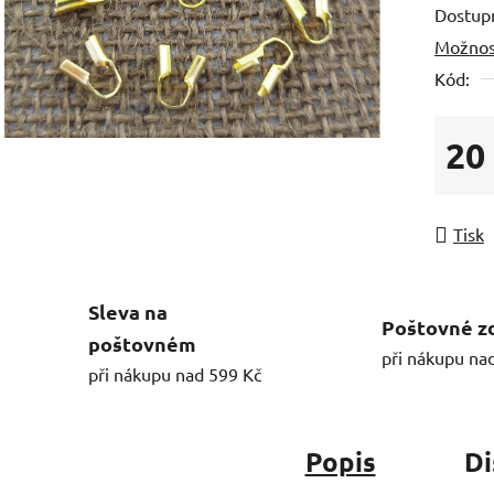
Dostup
Možnos
Kód:
20
Měrná
Tisk
Sleva na
Poštovné z
poštovném
při nákupu na
při nákupu nad 599 Kč
Popis
Di