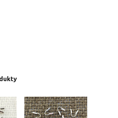
odukty