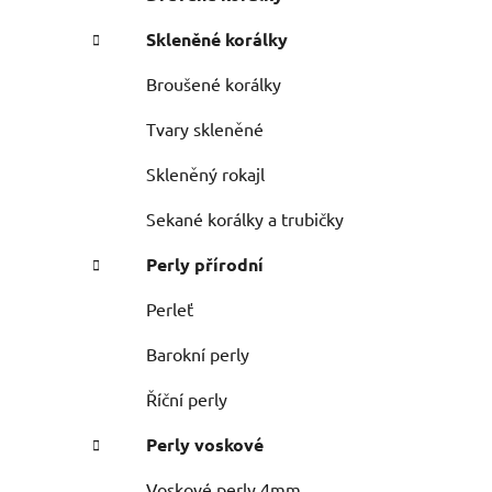
n
e
n
Skleněné korálky
í
p
Broušené korálky
a
Tvary skleněné
n
e
Skleněný rokajl
l
Sekané korálky a trubičky
Perly přírodní
Perleť
Barokní perly
Říční perly
Perly voskové
Voskové perly 4mm