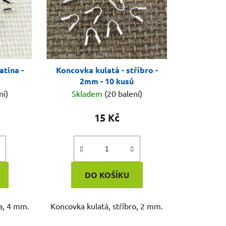
atina -
Koncovka kulatá - stříbro -
2mm - 10 kusů
ní)
Skladem
(20 balení)
15 Kč
DO KOŠÍKU
na, 4 mm.
Koncovka kulatá, stříbro, 2 mm.