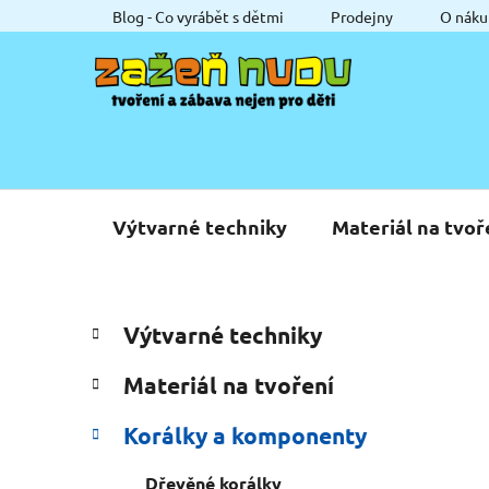
Přejít
Blog - Co vyrábět s dětmi
Prodejny
O náku
na
obsah
Výtvarné techniky
Materiál na tvoř
P
K
Přeskočit
Výtvarné techniky
a
o
kategorie
t
s
Materiál na tvoření
e
t
g
r
Korálky a komponenty
o
a
r
Dřevěné korálky
i