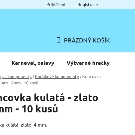
Přihlášení
Registrace
PRÁZDNÝ KOŠÍK
NÁKUPNÍ
KOŠÍK
Karneval, oslavy
Výtvarné hračky
ky a komponenty
/
Korálkové komponenty
/
Koncovka
 zlato - 4mm - 10 kusů
covka kulatá - zlato
mm - 10 kusů
a kulatá, zlato, 4 mm.