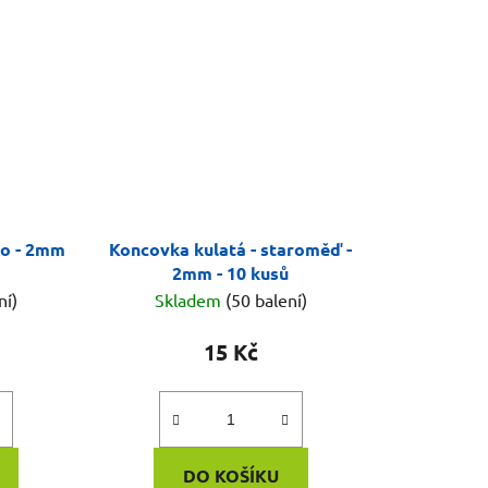
to - 2mm
Koncovka kulatá - staroměď -
2mm - 10 kusů
ní)
Skladem
(50 balení)
15 Kč
DO KOŠÍKU