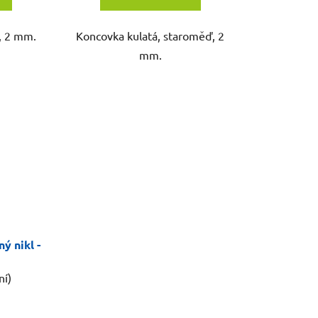
o, 2 mm.
Koncovka kulatá, staroměď, 2
mm.
ý nikl -
ní)