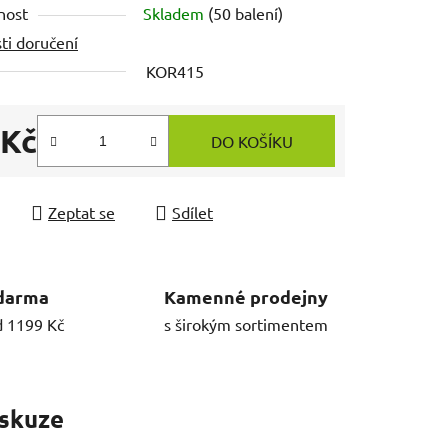
nost
Skladem
(50 balení)
ti doručení
KOR415
 Kč
DO KOŠÍKU
 cena:
Zeptat se
Sdílet
darma
Kamenné prodejny
d 1199 Kč
s širokým sortimentem
skuze