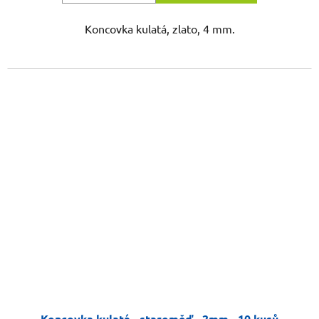
Koncovka kulatá, zlato, 4 mm.
Koncovka kulatá - staroměď - 2mm - 10 kusů