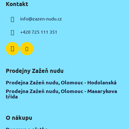
Kontakt
p
a
info
@
zazen-nudu.cz
t
í
+420 725 111 351
Prodejny Zažeň nudu
Prodejna Zažeň nudu, Olomouc - Hodolanská
Prodejna Zažeň nudu, Olomouc - Masarykova
třída
O nákupu