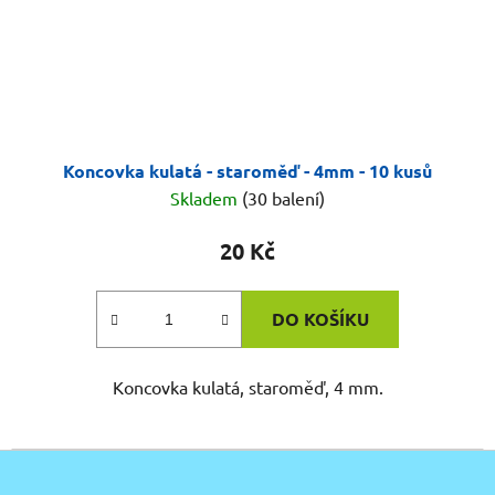
Koncovka kulatá - staroměď - 4mm - 10 kusů
Skladem
(30 balení)
20 Kč
DO KOŠÍKU
Koncovka kulatá, staroměď, 4 mm.
Z
á