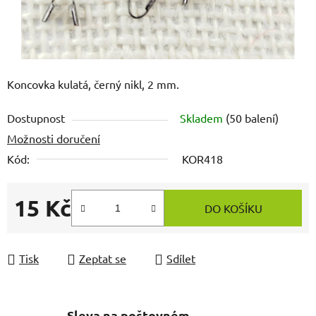
Koncovka kulatá, černý nikl, 2 mm.
Dostupnost
Skladem
(50 balení)
Možnosti doručení
Kód:
KOR418
15 Kč
DO KOŠÍKU
Měrná cena:
Tisk
Zeptat se
Sdílet
Sleva na poštovném