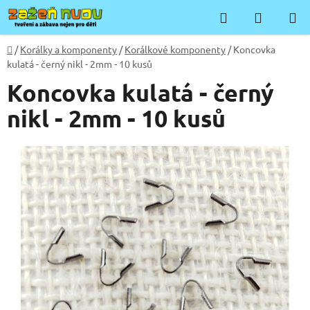
Přejít
Hledat
NÁKUP
na
KOŠÍK
obsah
Domů
/
Korálky a komponenty
/
Korálkové komponenty
/
Koncovka
kulatá - černý nikl - 2mm - 10 kusů
Koncovka kulatá - černý
nikl - 2mm - 10 kusů