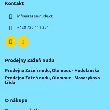
Kontakt
p
a
info
@
zazen-nudu.cz
t
í
+420 725 111 351
Prodejny Zažeň nudu
Prodejna Zažeň nudu, Olomouc - Hodolanská
Prodejna Zažeň nudu, Olomouc - Masarykova
třída
O nákupu