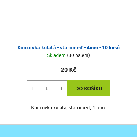
Koncovka kulatá - staroměď - 4mm - 10 kusů
Skladem
(30 balení)
20 Kč
DO KOŠÍKU
Koncovka kulatá, staroměď, 4 mm.
Z
á