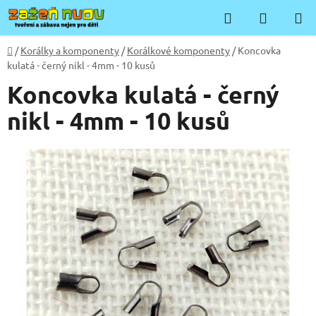
Přejít
Hledat
NÁKUP
na
KOŠÍK
obsah
Domů
/
Korálky a komponenty
/
Korálkové komponenty
/
Koncovka
kulatá - černý nikl - 4mm - 10 kusů
Koncovka kulatá - černý
nikl - 4mm - 10 kusů