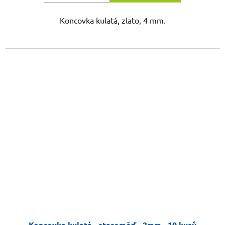
Koncovka kulatá, zlato, 4 mm.
Koncovka kulatá - staroměď - 2mm - 10 kusů