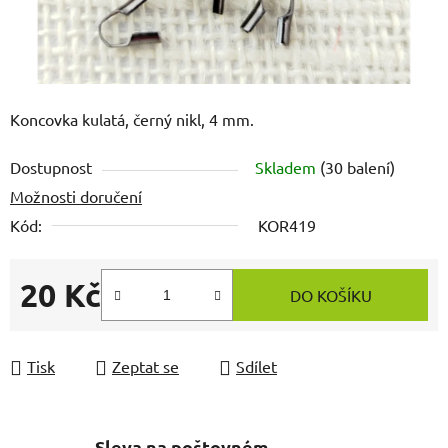
Koncovka kulatá, černý nikl, 4 mm.
Dostupnost
Skladem
(30 balení)
Možnosti doručení
Kód:
KOR419
20 Kč
DO KOŠÍKU
Měrná cena:
Tisk
Zeptat se
Sdílet
Sleva na poštovném