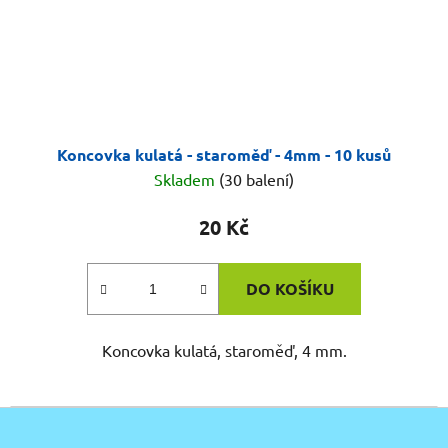
Koncovka kulatá - staroměď - 4mm - 10 kusů
Skladem
(30 balení)
20 Kč
DO KOŠÍKU
Koncovka kulatá, staroměď, 4 mm.
Z
á