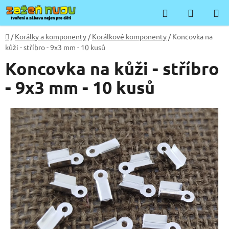
Přejít
Hledat
NÁKUP
na
KOŠÍK
obsah
Domů
/
Korálky a komponenty
/
Korálkové komponenty
/
Koncovka na
kůži - stříbro - 9x3 mm - 10 kusů
Koncovka na kůži - stříbro
- 9x3 mm - 10 kusů