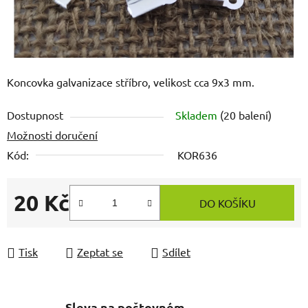
Koncovka galvanizace stříbro, velikost cca 9x3 mm.
Dostupnost
Skladem
(20 balení)
Možnosti doručení
Kód:
KOR636
20 Kč
DO KOŠÍKU
Měrná cena:
Tisk
Zeptat se
Sdílet
Sleva na poštovném