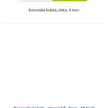
Koncovka kulatá, zlato, 4 mm.
Koncovka kulatá - staroměď - 2mm - 10 kusů