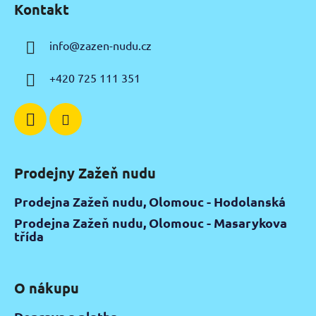
Kontakt
p
a
info
@
zazen-nudu.cz
t
í
+420 725 111 351
Prodejny Zažeň nudu
Prodejna Zažeň nudu, Olomouc - Hodolanská
Prodejna Zažeň nudu, Olomouc - Masarykova
třída
O nákupu