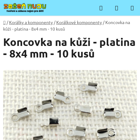
Přejít
Hledat
NÁKUP
na
KOŠÍK
obsah
Domů
/
Korálky a komponenty
/
Korálkové komponenty
/
Koncovka na
kůži - platina - 8x4 mm - 10 kusů
Koncovka na kůži - platina
- 8x4 mm - 10 kusů