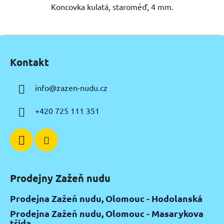
Koncovka kulatá, staroměď, 4 mm.
Z
á
Kontakt
p
a
info
@
zazen-nudu.cz
t
í
+420 725 111 351
Prodejny Zažeň nudu
Prodejna Zažeň nudu, Olomouc - Hodolanská
Prodejna Zažeň nudu, Olomouc - Masarykova
třída