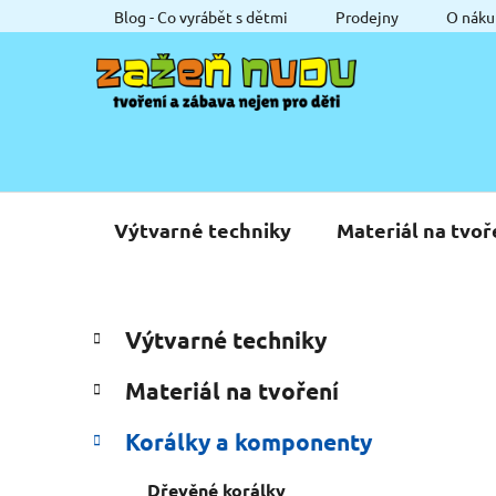
Přejít
Blog - Co vyrábět s dětmi
Prodejny
O náku
na
obsah
Výtvarné techniky
Materiál na tvoř
P
K
Přeskočit
Výtvarné techniky
a
o
kategorie
t
s
Materiál na tvoření
e
t
g
r
Korálky a komponenty
o
a
r
Dřevěné korálky
i