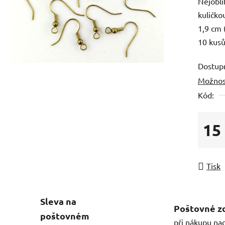
Nejoblí
kuličko
1,9 cm 
10 kusů
Dostup
Možnos
Kód:
15
Měrná
Tisk
Sleva na
Poštovné z
poštovném
při nákupu na