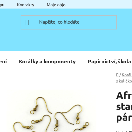
pu
Kontakty
Moje objednávka
ení
Korálky a komponenty
Papírnictví, škola
Domů
/
Korál
s kuličk
Afr
sta
pár