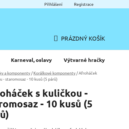
Přihlášení
Registrace
PRÁZDNÝ KOŠÍK
NÁKUPNÍ
KOŠÍK
Karneval, oslavy
Výtvarné hračky
ky a komponenty
/
Korálkové komponenty
/
Afroháček
ou - staromosaz - 10 kusů (5 párů)
oháček s kuličkou -
romosaz - 10 kusů (5
ů)