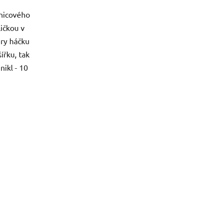
šnicového
ličkou v
ěry háčku
šířku, tak
nikl - 10