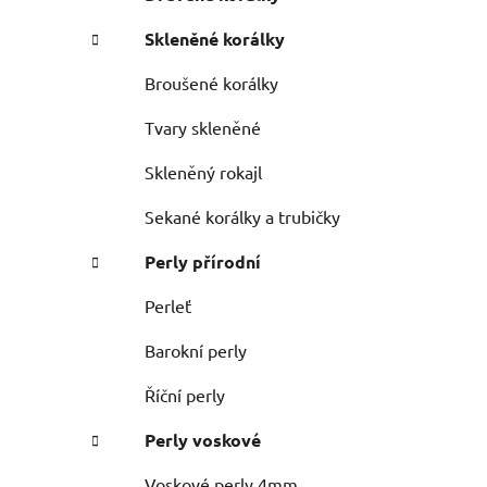
n
e
n
Skleněné korálky
í
p
Broušené korálky
a
Tvary skleněné
n
e
Skleněný rokajl
l
Sekané korálky a trubičky
Perly přírodní
Perleť
Barokní perly
Říční perly
Perly voskové
Voskové perly 4mm