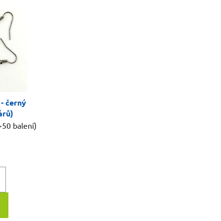
- černý
árů)
>50 balení)