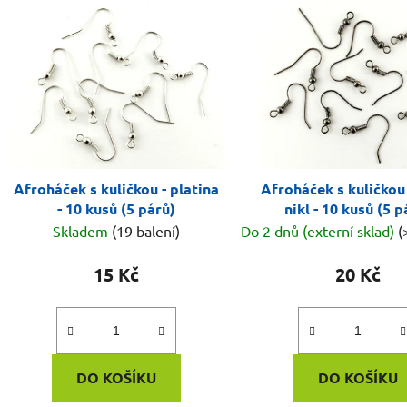
Afroháček s kuličkou - platina
Afroháček s kuličkou 
- 10 kusů (5 párů)
nikl - 10 kusů (5 p
Skladem
(19 balení)
Do 2 dnů (externí sklad)
(
15 Kč
20 Kč
DO KOŠÍKU
DO KOŠÍKU