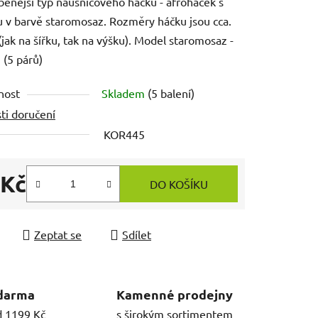
benější typ naušnicového háčku - afroháček s
u v barvě staromosaz. Rozměry háčku jsou cca.
(jak na šířku, tak na výšku). Model staromosaz -
 (5 párů)
nost
Skladem
(5 balení)
ti doručení
KOR445
 Kč
DO KOŠÍKU
 cena:
Zeptat se
Sdílet
darma
Kamenné prodejny
d 1199 Kč
s širokým sortimentem