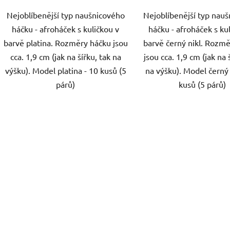
Nejoblíbenější typ naušnicového
Nejoblíbenější typ nau
háčku - afroháček s kuličkou v
háčku - afroháček s ku
barvě platina. Rozměry háčku jsou
barvě černý nikl. Rozm
cca. 1,9 cm (jak na šířku, tak na
jsou cca. 1,9 cm (jak na 
výšku). Model platina - 10 kusů (5
na výšku). Model černý 
párů)
kusů (5 párů)