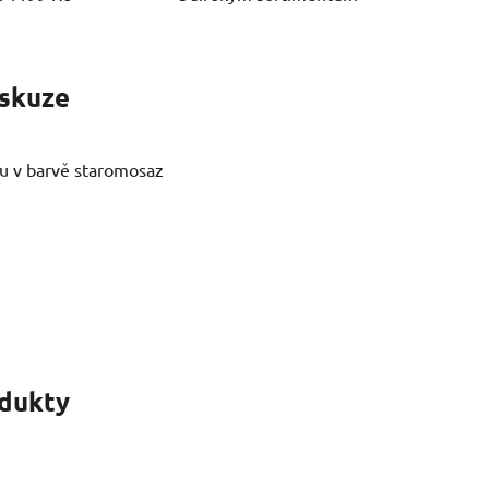
skuze
ou v barvě staromosaz
odukty