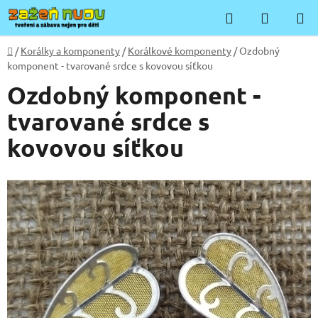
Přejít
Hledat
NÁKUP
na
KOŠÍK
obsah
Domů
/
Korálky a komponenty
/
Korálkové komponenty
/
Ozdobný
komponent - tvarované srdce s kovovou síťkou
Ozdobný komponent -
tvarované srdce s
kovovou síťkou