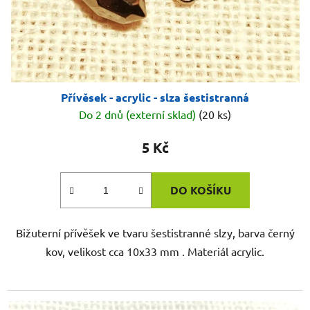
Přívěsek - acrylic - slza šestistranná
Do 2 dnů (externí sklad)
(20 ks)
5 Kč
DO KOŠÍKU
Bižuterní přívěšek ve tvaru šestistranné slzy, barva černý
kov, velikost cca 10x33 mm . Materiál acrylic.