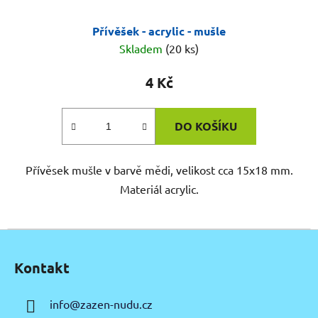
Přívěšek - acrylic - mušle
Skladem
(20 ks)
4 Kč
DO KOŠÍKU
Přívěsek mušle v barvě mědi, velikost cca 15x18 mm.
Materiál acrylic.
Z
á
Kontakt
p
a
info
@
zazen-nudu.cz
t