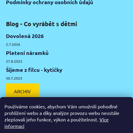
Podmínky ochrany osobních údajů
Blog - Co vyrábět s dětmi
Dovolená 2026
2.7.2026
Pletení náramků
27.8.2025
Šijeme z filcu - kytičky
30.7.2025
ARCHIV
Používáme cookies, abychom Vám umožnili pohodlné
prohlížení webu a díky analýze provozu webu neustále
zlepšovali jeho funkce, výkon a použitelnost.
Více
Facebook
Instagram
Pinterest
YouTube
informací
Výtvarné potřeby Olomouc
Keramická hlína Olomouc