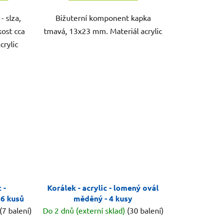
- slza,
Bižuterní komponent kapka
kost cca
tmavá, 13x23 mm. Materiál acrylic
crylic
 -
Korálek - acrylic - lomený ovál
 6 kusů
měděný - 4 kusy
(7 balení)
Do 2 dnů (externí sklad)
(30 balení)