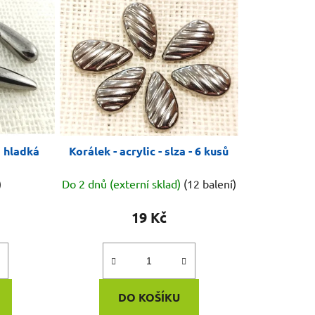
a hladká
Korálek - acrylic - slza - 6 kusů
)
Do 2 dnů (externí sklad)
(12 balení)
19 Kč
DO KOŠÍKU