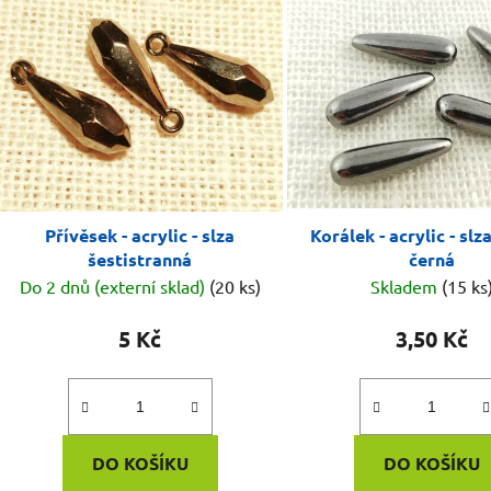
Přívěsek - acrylic - slza
Korálek - acrylic - slz
šestistranná
černá
Do 2 dnů (externí sklad)
(20 ks)
Skladem
(15 ks
5 Kč
3,50 Kč
DO KOŠÍKU
DO KOŠÍKU