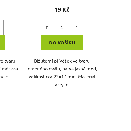
19 Kč
DO KOŠÍKU
e tvaru
Bižuterní přívěšek ve tvaru
růměr cca
lomeného oválu, barva jasná měď,
ylic
velikost cca 23x17 mm. Materiál
acrylic.