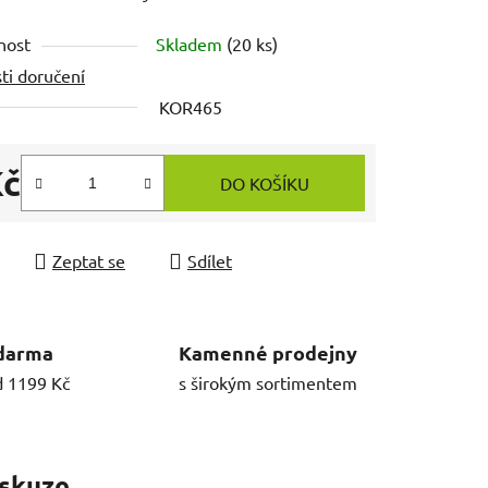
nost
Skladem
(20 ks)
ti doručení
KOR465
Kč
DO KOŠÍKU
 cena:
Zeptat se
Sdílet
darma
Kamenné prodejny
d 1199 Kč
s širokým sortimentem
skuze