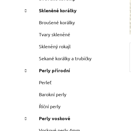
n
e
n
Skleněné korálky
í
p
Broušené korálky
a
Tvary skleněné
n
e
Skleněný rokajl
l
Sekané korálky a trubičky
Perly přírodní
Perleť
Barokní perly
Říční perly
Perly voskové
Voskové perly 4mm