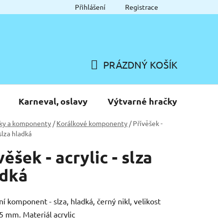
Přihlášení
Registrace
PRÁZDNÝ KOŠÍK
NÁKUPNÍ
KOŠÍK
Karneval, oslavy
Výtvarné hračky
ky a komponenty
/
Korálkové komponenty
/
Přívěšek -
 slza hladká
věšek - acrylic - slza
adká
ní komponent - slza, hladká, černý nikl, velikost
5 mm. Materiál acrylic