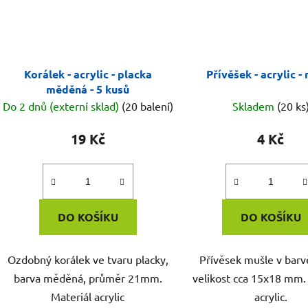
Korálek - acrylic - placka
Přívěšek - acrylic -
měděná - 5 kusů
Do 2 dnů (externí sklad)
(20 balení)
Skladem
(20 ks
19 Kč
4 Kč
DO KOŠÍKU
DO KOŠÍKU
Ozdobný korálek ve tvaru placky,
Přívěsek mušle v barv
barva měděná, průměr 21mm.
velikost cca 15x18 mm.
Materiál acrylic
acrylic.