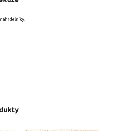
náhrdelníky.
odukty