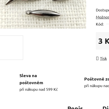
Dostup
Možnos
Kód:
3 
Měrná
Tisk
Sleva na
Poštovné z
poštovném
při nákupu na
při nákupu nad 599 Kč
Popis
Di