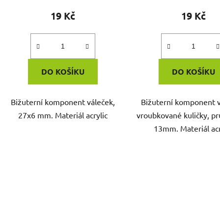
19 Kč
19 Kč
DO KOŠÍKU
DO KOŠÍKU
Bižuterní komponent váleček,
Bižuterní komponent v
27x6 mm. Materiál acrylic
vroubkované kuličky, p
13mm. Materiál acr