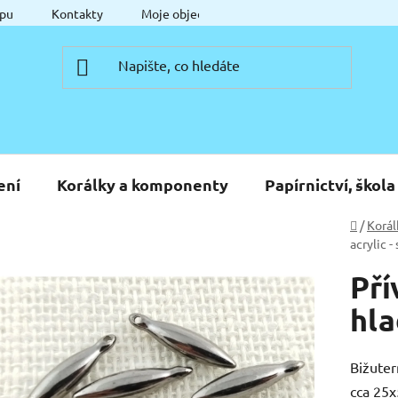
pu
Kontakty
Moje objednávka
ení
Korálky a komponenty
Papírnictví, škola
Domů
/
Korál
acrylic -
Pří
hl
Bižuter
cca 25x