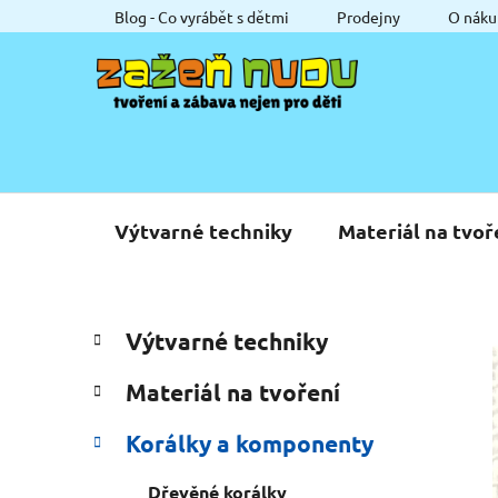
Přejít
Blog - Co vyrábět s dětmi
Prodejny
O náku
na
obsah
Výtvarné techniky
Materiál na tvoř
P
K
Přeskočit
Výtvarné techniky
a
o
kategorie
t
s
Materiál na tvoření
e
t
g
r
Korálky a komponenty
o
a
r
Dřevěné korálky
i