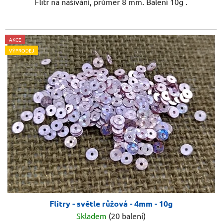
Flitr na našívání, průměr 8 mm. Balení 10g .
AKCE
VÝPRODEJ
Flitry - světle růžová - 4mm - 10g
Skladem
(20 balení)