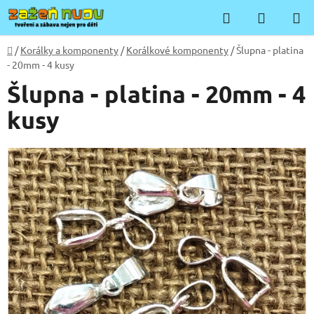
Přejít
Hledat
NÁKUP
na
KOŠÍK
obsah
Domů
/
Korálky a komponenty
/
Korálkové komponenty
/
Šlupna - platina
- 20mm - 4 kusy
Šlupna - platina - 20mm - 4
kusy