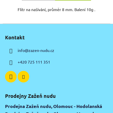
Flitr na našívání, průměr 8 mm. Balení 10g .
Z
á
Kontakt
p
a
info
@
zazen-nudu.cz
t
í
+420 725 111 351
Prodejny Zažeň nudu
Prodejna Zažeň nudu, Olomouc - Hodolanská