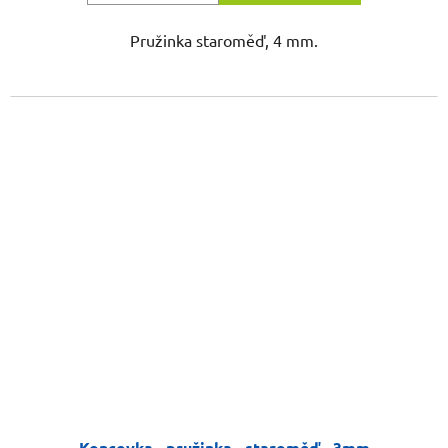
Pružinka staroměď, 4 mm.
Koncovka - pružinka - staroměď - 3mm