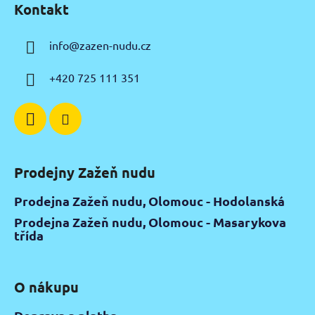
Kontakt
p
a
info
@
zazen-nudu.cz
t
í
+420 725 111 351
Prodejny Zažeň nudu
Prodejna Zažeň nudu, Olomouc - Hodolanská
Prodejna Zažeň nudu, Olomouc - Masarykova
třída
O nákupu