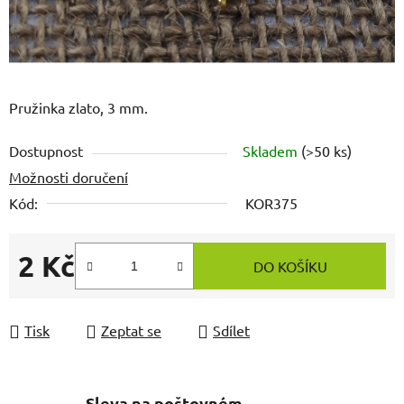
Pružinka zlato, 3 mm.
Dostupnost
Skladem
(>50 ks)
Možnosti doručení
Kód:
KOR375
2 Kč
DO KOŠÍKU
Měrná cena:
Tisk
Zeptat se
Sdílet
Sleva na poštovném