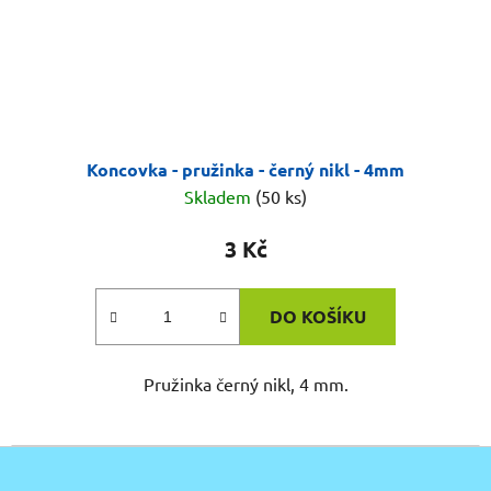
Koncovka - pružinka - černý nikl - 4mm
Skladem
(50 ks)
3 Kč
DO KOŠÍKU
Pružinka černý nikl, 4 mm.
Z
á