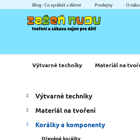
Přejít
Blog - Co vyrábět s dětmi
Prodejny
O náku
na
obsah
Výtvarné techniky
Materiál na tvoř
P
K
Přeskočit
Výtvarné techniky
a
o
kategorie
t
s
Materiál na tvoření
e
t
g
r
Korálky a komponenty
o
a
r
Dřevěné korálky
i