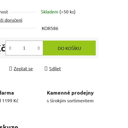
nost
Skladem
(>50 ks)
ti doručení
KOR586
Kč
DO KOŠÍKU
 cena:
Zeptat se
Sdílet
darma
Kamenné prodejny
d 1199 Kč
s širokým sortimentem
skuze