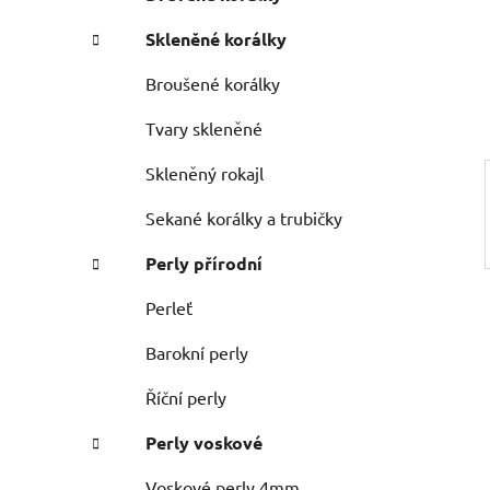
n
e
n
Skleněné korálky
í
p
Broušené korálky
a
Tvary skleněné
n
e
Skleněný rokajl
l
Sekané korálky a trubičky
Perly přírodní
Perleť
Barokní perly
Říční perly
Perly voskové
Voskové perly 4mm