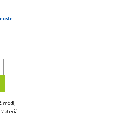
 mušle
)
ě mědi,
 Materiál