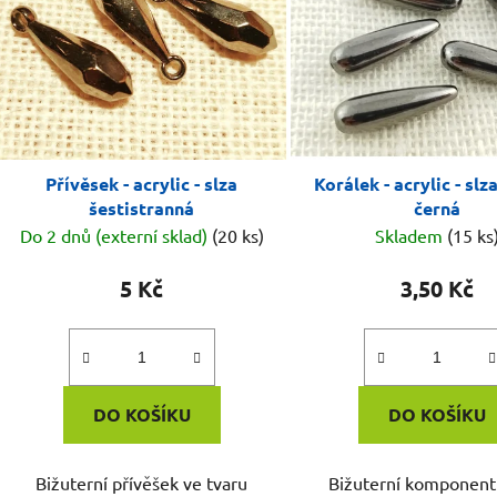
Přívěsek - acrylic - slza
Korálek - acrylic - slz
šestistranná
černá
Do 2 dnů (externí sklad)
(20 ks)
Skladem
(15 ks
5 Kč
3,50 Kč
DO KOŠÍKU
DO KOŠÍKU
Bižuterní přívěšek ve tvaru
Bižuterní komponent 