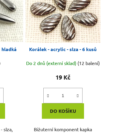
a hladká
Korálek - acrylic - slza - 6 kusů
)
Do 2 dnů (externí sklad)
(12 balení)
19 Kč
DO KOŠÍKU
- slza,
Bižuterní komponent kapka