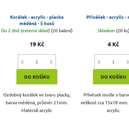
Korálek - acrylic - placka
Přívěšek - acrylic -
měděná - 5 kusů
Do 2 dnů (externí sklad)
(20 balení)
Skladem
(20 ks
19 Kč
4 Kč
DO KOŠÍKU
DO KOŠÍKU
Ozdobný korálek ve tvaru placky,
Přívěsek mušle v barv
barva měděná, průměr 21mm.
velikost cca 15x18 mm.
Materiál acrylic
acrylic.