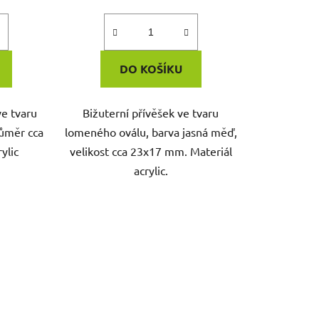
DO KOŠÍKU
e tvaru
Bižuterní přívěšek ve tvaru
růměr cca
lomeného oválu, barva jasná měď,
ylic
velikost cca 23x17 mm. Materiál
acrylic.