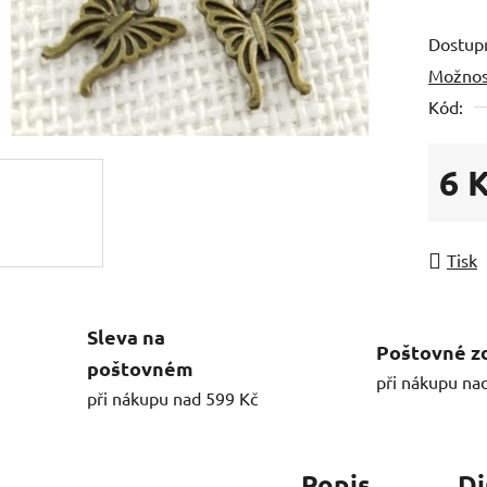
Dostup
Možnos
Kód:
6 
Měrná
Tisk
Sleva na
Poštovné z
poštovném
při nákupu na
při nákupu nad 599 Kč
Popis
Di