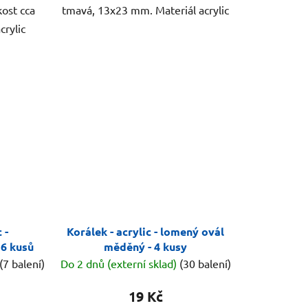
kost cca
tmavá, 13x23 mm. Materiál acrylic
crylic
 -
Korálek - acrylic - lomený ovál
 6 kusů
měděný - 4 kusy
(7 balení)
Do 2 dnů (externí sklad)
(30 balení)
19 Kč