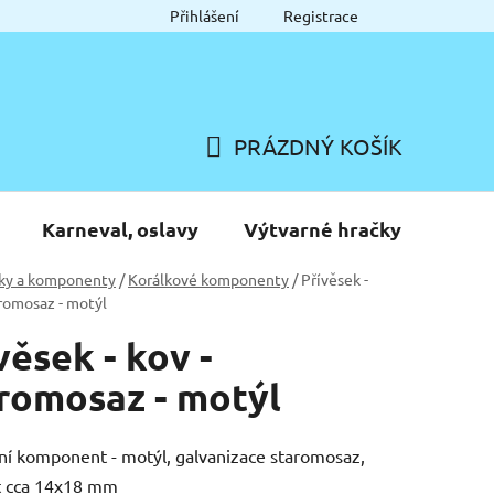
Přihlášení
Registrace
PRÁZDNÝ KOŠÍK
NÁKUPNÍ
KOŠÍK
Karneval, oslavy
Výtvarné hračky
ky a komponenty
/
Korálkové komponenty
/
Přívěsek -
aromosaz - motýl
věsek - kov -
romosaz - motýl
ní komponent - motýl, galvanizace staromosaz,
t cca 14x18 mm