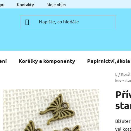
pu
Kontakty
Moje objednávka
ení
Korálky a komponenty
Papírnictví, škola
Domů
/
Korál
kov - st
Pří
sta
Bižuter
velikos