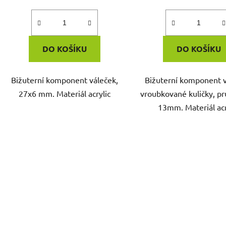
DO KOŠÍKU
DO KOŠÍKU
Bižuterní komponent váleček,
Bižuterní komponent v
27x6 mm. Materiál acrylic
vroubkované kuličky, p
13mm. Materiál acr