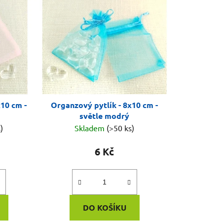
n
í
p
r
o
d
u
k
x10 cm -
Organzový pytlík - 8x10 cm -
t
světle modrý
ů
)
Skladem
(>50 ks)
6 Kč
DO KOŠÍKU