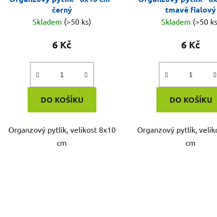
černý
tmavě fialový
Skladem
(>50 ks)
Skladem
(>50 ks
6 Kč
6 Kč
DO KOŠÍKU
DO KOŠÍKU
Organzový pytlík, velikost 8x10
Organzový pytlík, velik
cm
cm