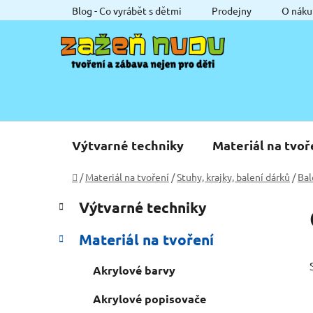
Přejít
Blog - Co vyrábět s dětmi
Prodejny
O náku
na
obsah
Výtvarné techniky
Materiál na tvoř
Domů
/
Materiál na tvoření
/
Stuhy, krajky, balení dárků
/
Bal
P
K
Přeskočit
Výtvarné techniky
a
o
kategorie
t
s
Materiál na tvoření
e
t
g
r
Akrylové barvy
o
a
r
Akrylové popisovače
i
n