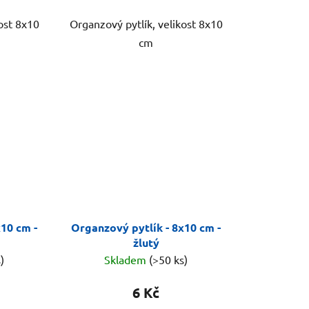
ost 8x10
Organzový pytlík, velikost 8x10
cm
x10 cm -
Organzový pytlík - 8x10 cm -
žlutý
)
Skladem
(>50 ks)
6 Kč