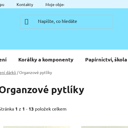
pu
Kontakty
Moje objednávka
ení
Korálky a komponenty
Papírnictví, škola
ení dárků
/
Organzové pytlíky
Organzové pytlíky
Stránka
1
z
1
-
13
položek celkem
V