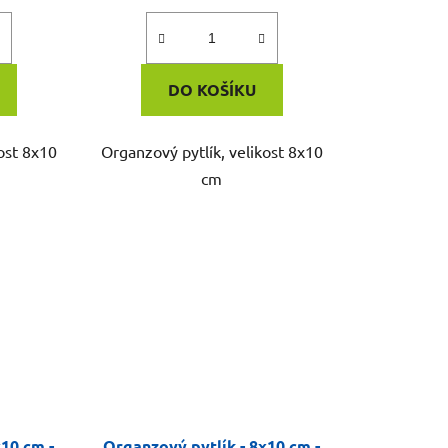
DO KOŠÍKU
ost 8x10
Organzový pytlík, velikost 8x10
cm
x10 cm -
Organzový pytlík - 8x10 cm -