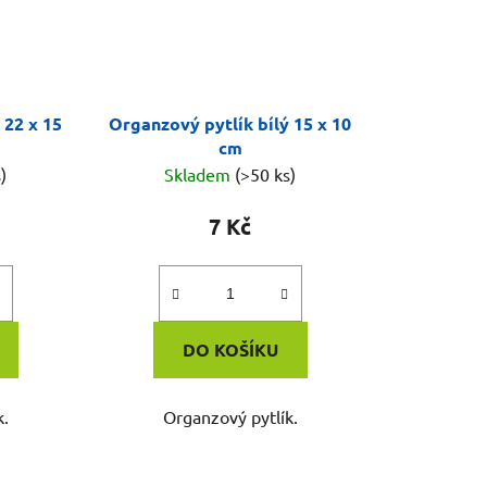
 22 x 15
Organzový pytlík bílý 15 x 10
cm
)
Skladem
(>50 ks)
7 Kč
DO KOŠÍKU
k.
Organzový pytlík.