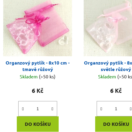
ý
p
i
s
p
r
o
d
Organzový pytlík - 8x10 cm -
Organzový pytlík - 8
u
tmavě růžový
světle růžový
k
Skladem
(>50 ks)
Skladem
(>50 ks
t
ů
6 Kč
6 Kč
DO KOŠÍKU
DO KOŠÍKU