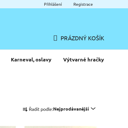
Přihlášení
Registrace
PRÁZDNÝ KOŠÍK
NÁKUPNÍ
KOŠÍK
Karneval, oslavy
Výtvarné hračky
Ř
Nejprodávanější
Řadit podle:
a
z
e