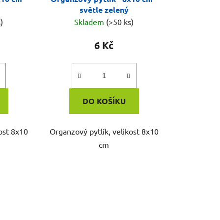
světle zelený
)
Skladem
(>50 ks)
6 Kč
DO KOŠÍKU
ost 8x10
Organzový pytlík, velikost 8x10
cm