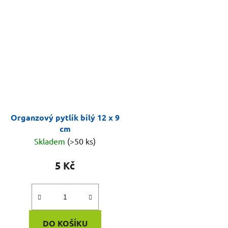
Organzový pytlík bílý 12 x 9
cm
Skladem
(>50 ks)
5 Kč
DO KOŠÍKU