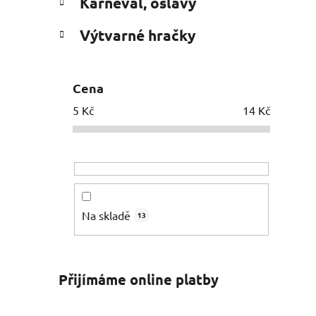
Karneval, oslavy
Výtvarné hračky
Cena
5
Kč
14
Kč
Na skladě
13
Přijímáme online platby