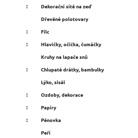
e
n
Dekorační sítě na zeď
í
Dřevěné polotovary
p
a
Filc
n
Hlavičky, očička, čumáčky
e
l
Kruhy na lapače snů
Chlupaté drátky, bambulky
Lýko, sisál
Ozdoby, dekorace
Papíry
Pěnovka
Peří