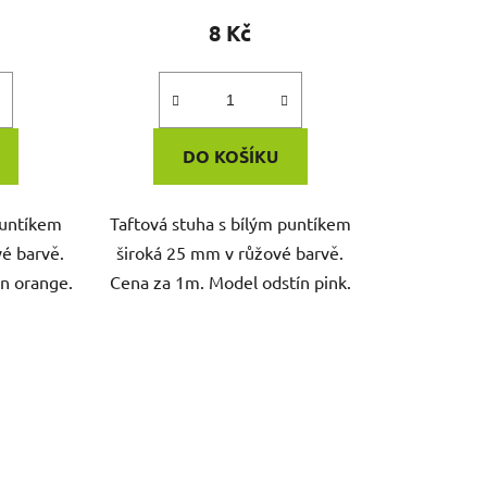
8 Kč
DO KOŠÍKU
puntíkem
Taftová stuha s bílým puntíkem
é barvě.
široká 25 mm v růžové barvě.
n orange.
Cena za 1m. Model odstín pink.