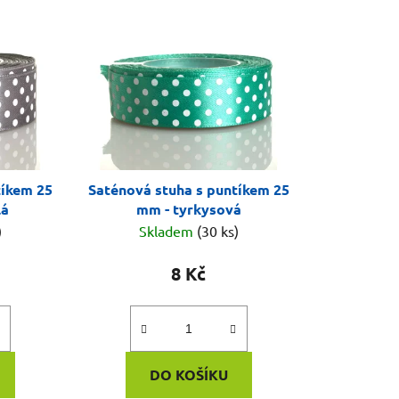
n
í
p
r
o
d
u
k
tíkem 25
Saténová stuha s puntíkem 25
t
lá
mm - tyrkysová
ů
)
Skladem
(30 ks)
8 Kč
DO KOŠÍKU