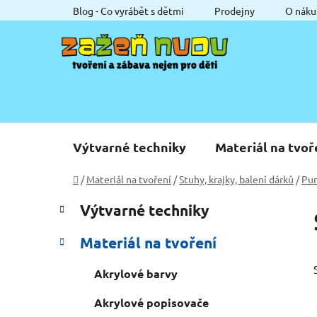
Přejít
Blog - Co vyrábět s dětmi
Prodejny
O náku
na
obsah
Výtvarné techniky
Materiál na tvoř
Domů
/
Materiál na tvoření
/
Stuhy, krajky, balení dárků
/
Pun
P
K
Přeskočit
Výtvarné techniky
a
o
kategorie
t
s
Materiál na tvoření
e
t
g
r
Akrylové barvy
o
a
r
Akrylové popisovače
i
n