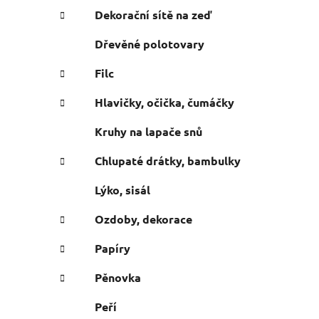
e
n
Dekorační sítě na zeď
í
Dřevěné polotovary
p
a
Filc
n
Hlavičky, očička, čumáčky
e
l
Kruhy na lapače snů
Chlupaté drátky, bambulky
Lýko, sisál
Ozdoby, dekorace
Papíry
Pěnovka
Peří