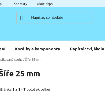
pu
Kontakty
Moje objednávka
ení
Korálky a komponenty
Papírnictví, škola
tíkované stuhy
/
Šíře 25 mm
Šíře 25 mm
Stránka
1
z
1
-
7
položek celkem
V