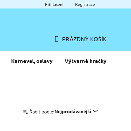
Přihlášení
Registrace
PRÁZDNÝ KOŠÍK
NÁKUPNÍ
KOŠÍK
Karneval, oslavy
Výtvarné hračky
Ř
Nejprodávanější
Řadit podle:
a
z
e