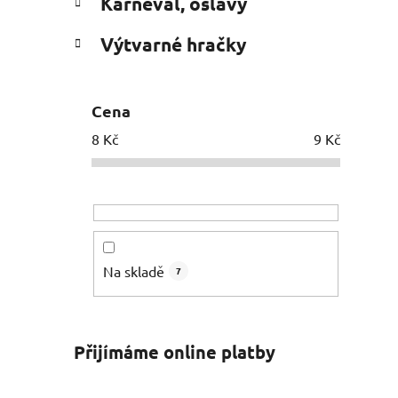
Karneval, oslavy
Výtvarné hračky
Cena
8
Kč
9
Kč
Na skladě
7
Přijímáme online platby