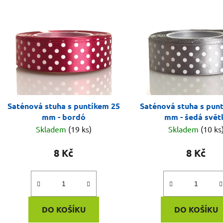
ý
p
i
s
p
r
o
d
Saténová stuha s puntíkem 25
Saténová stuha s pun
u
mm - bordó
mm - šedá svět
k
Skladem
(19 ks)
Skladem
(10 ks
t
ů
8 Kč
8 Kč
DO KOŠÍKU
DO KOŠÍKU