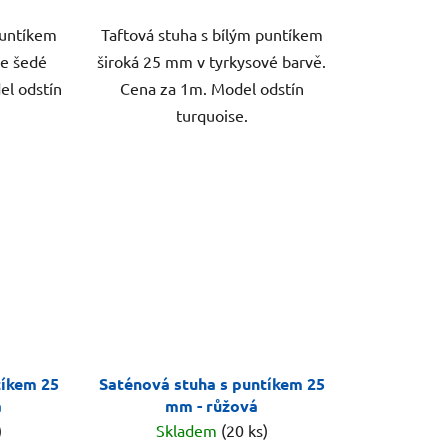
puntíkem
Taftová stuha s bílým puntíkem
le šedé
široká 25 mm v tyrkysové barvě.
el odstín
Cena za 1m. Model odstín
turquoise.
tíkem 25
Saténová stuha s puntíkem 25
á
mm - růžová
)
Skladem
(20 ks)