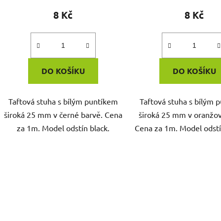
8 Kč
8 Kč
DO KOŠÍKU
DO KOŠÍKU
Taftová stuha s bílým puntíkem
Taftová stuha s bílým 
široká 25 mm v černé barvě. Cena
široká 25 mm v oranžov
za 1m. Model odstín black.
Cena za 1m. Model odstí