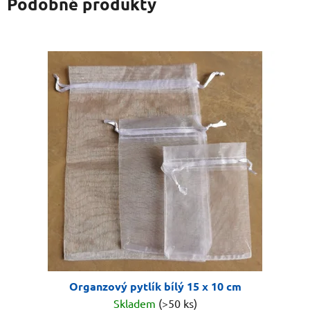
Podobné produkty
Organzový pytlík bílý 15 x 10 cm
Skladem
(>50 ks)