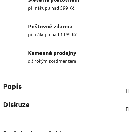
při nákupu nad 599 Kč
Poštovné zdarma
při nákupu nad 1199 Kč
Kamenné prodejny
s širokým sortimentem
Popis
Diskuze