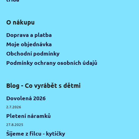
O nákupu
Doprava a platba
Moje objednávka
Obchodní podmínky
Podmínky ochrany osobních údajů
Blog - Co vyrábět s dětmi
Dovolená 2026
2.7.2026
Pletení náramků
27.8.2025
Šijeme z filcu - kytičky