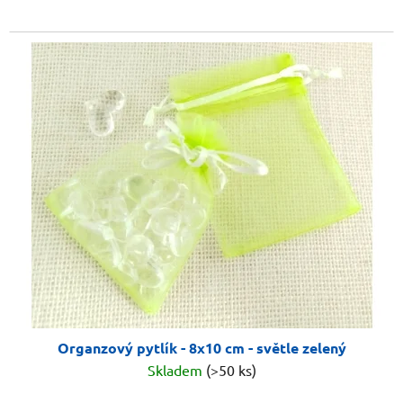
Organzový pytlík - 8x10 cm - světle zelený
Skladem
(>50 ks)