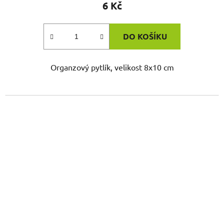
6 Kč
DO KOŠÍKU
Organzový pytlík, velikost 8x10 cm