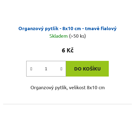
Organzový pytlík - 8x10 cm - tmavě fialový
Skladem
(>50 ks)
6 Kč
DO KOŠÍKU
Organzový pytlík, velikost 8x10 cm