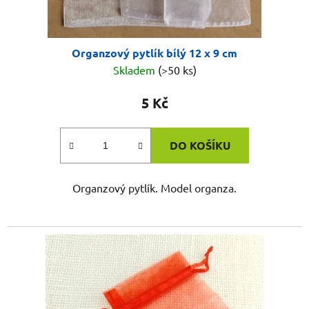
Organzový pytlík bílý 12 x 9 cm
Skladem
(>50 ks)
5 Kč
DO KOŠÍKU
Organzový pytlík. Model organza.