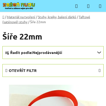
Přejít
Hledat
NÁKUP
na
KOŠÍK
obsah
Domů
/
Materiál na tvoření
/
Stuhy, krajky, balení dárků
/
Taftové
(saténové) stuhy
/
Šíře 22mm
Šíře 22mm
Ř
Řadit podle:
Nejprodávanější
a
z
e
OTEVŘÍT FILTR
n
í
V
p
ý
r
p
o
i
d