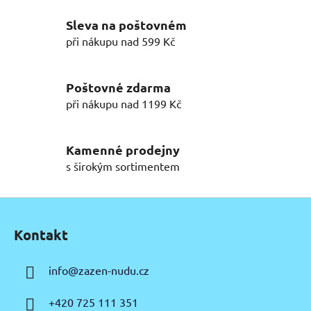
l
Sleva na poštovném
á
d
při nákupu nad 599 Kč
a
c
í
Poštovné zdarma
p
při nákupu nad 1199 Kč
r
v
k
Kamenné prodejny
y
s širokým sortimentem
v
ý
Z
p
á
i
Kontakt
p
s
u
a
info
@
zazen-nudu.cz
t
í
+420 725 111 351