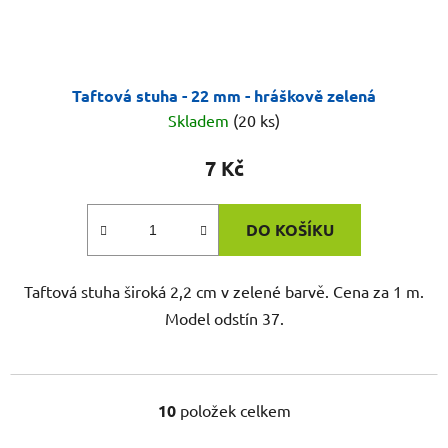
Taftová stuha - 22 mm - hráškově zelená
Skladem
(20 ks)
7 Kč
DO KOŠÍKU
Taftová stuha široká 2,2 cm v zelené barvě. Cena za 1 m.
Model odstín 37.
10
položek celkem
O
v