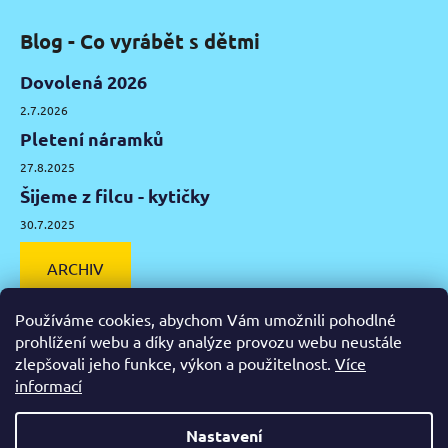
Blog - Co vyrábět s dětmi
Dovolená 2026
2.7.2026
Pletení náramků
27.8.2025
Šijeme z filcu - kytičky
30.7.2025
ARCHIV
Používáme cookies, abychom Vám umožnili pohodlné
prohlížení webu a díky analýze provozu webu neustále
zlepšovali jeho funkce, výkon a použitelnost.
Více
Facebook
Instagram
Pinterest
YouTube
informací
Výtvarné potřeby Olomouc
Keramická hlína Olomouc
Nastavení