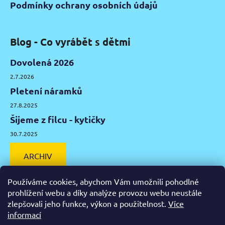
Podmínky ochrany osobních údajů
Blog - Co vyrábět s dětmi
Dovolená 2026
2.7.2026
Pletení náramků
27.8.2025
Šijeme z filcu - kytičky
30.7.2025
ARCHIV
Používáme cookies, abychom Vám umožnili pohodlné
prohlížení webu a díky analýze provozu webu neustále
zlepšovali jeho funkce, výkon a použitelnost.
Více
Facebook
Instagram
Pinterest
YouTube
informací
Výtvarné potřeby Olomouc
Keramická hlína Olomouc