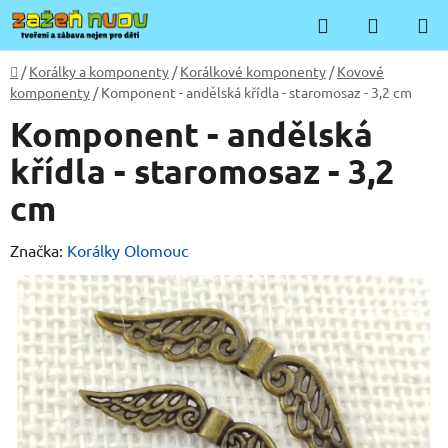
Přejít
Hledat
NÁKUP
na
KOŠÍK
obsah
Domů
/
Korálky a komponenty
/
Korálkové komponenty
/
Kovové
komponenty
/
Komponent - andělská křídla - staromosaz - 3,2 cm
Komponent - andělská
křídla - staromosaz - 3,2
cm
Značka:
Korálky Olomouc