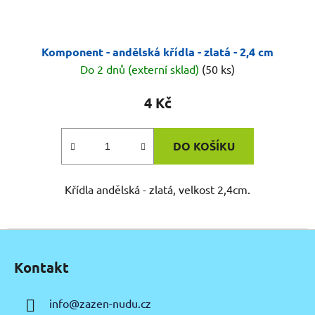
Komponent - andělská křídla - zlatá - 2,4 cm
Do 2 dnů (externí sklad)
(50 ks)
4 Kč
DO KOŠÍKU
Křídla andělská - zlatá, velkost 2,4cm.
Z
á
Kontakt
p
a
info
@
zazen-nudu.cz
t