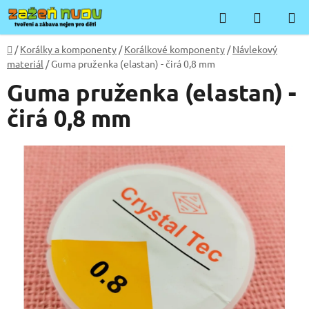
Přejít
Hledat
NÁKUP
na
KOŠÍK
obsah
Domů
/
Korálky a komponenty
/
Korálkové komponenty
/
Návlekový
materiál
/
Guma pruženka (elastan) - čirá 0,8 mm
Guma pruženka (elastan) -
čirá 0,8 mm