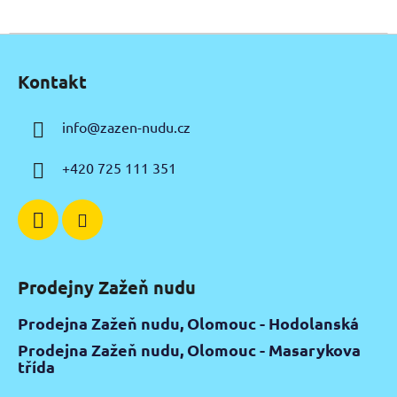
Z
á
Kontakt
p
a
info
@
zazen-nudu.cz
t
í
+420 725 111 351
Prodejny Zažeň nudu
Prodejna Zažeň nudu, Olomouc - Hodolanská
Prodejna Zažeň nudu, Olomouc - Masarykova
třída