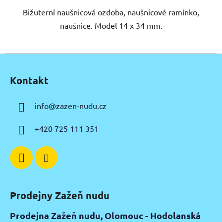
Bižuterní naušnicová ozdoba, naušnicové ramínko,
naušnice. Model 14 x 34 mm.
Z
á
Kontakt
p
a
info
@
zazen-nudu.cz
t
í
+420 725 111 351
Prodejny Zažeň nudu
Prodejna Zažeň nudu, Olomouc - Hodolanská