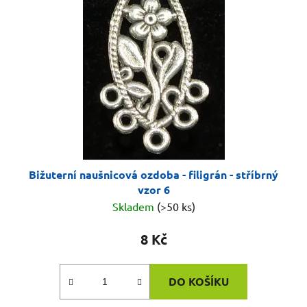
Bižuterní naušnicová ozdoba - filigrán - stříbrný
vzor 6
Skladem
(>50 ks)
8 Kč
DO KOŠÍKU