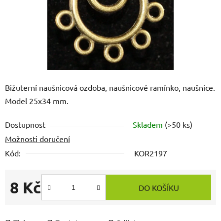
Bižuterní naušnicová ozdoba, naušnicové ramínko, naušnice.
Model 25x34 mm.
Dostupnost
Skladem
(>50 ks)
Možnosti doručení
Kód:
KOR2197
8 Kč
DO KOŠÍKU
Měrná cena: