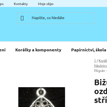
pu
Kontakty
Moje objednávka
ení
Korálky a komponenty
Papírnictví, škola
Domů
/
Korál
Náušnic
filigrán 
Biž
ozd
stř