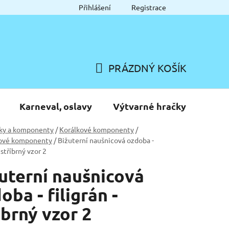
Přihlášení
Registrace
PRÁZDNÝ KOŠÍK
NÁKUPNÍ
KOŠÍK
Karneval, oslavy
Výtvarné hračky
ky a komponenty
/
Korálkové komponenty
/
ové komponenty
/
Bižuterní naušnicová ozdoba -
- stříbrný vzor 2
uterní naušnicová
oba - filigrán -
íbrný vzor 2