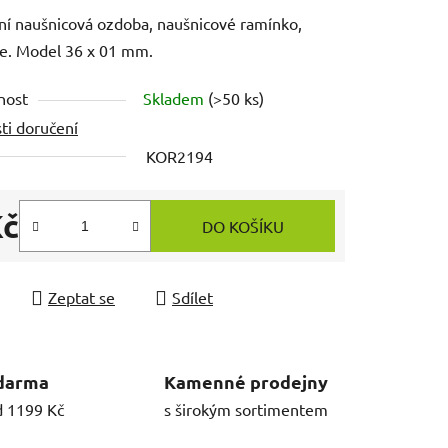
ní naušnicová ozdoba, naušnicové ramínko,
e. Model 36 x 01 mm.
nost
Skladem
(>50 ks)
ti doručení
KOR2194
Kč
DO KOŠÍKU
 cena:
Zeptat se
Sdílet
darma
Kamenné prodejny
d 1199 Kč
s širokým sortimentem