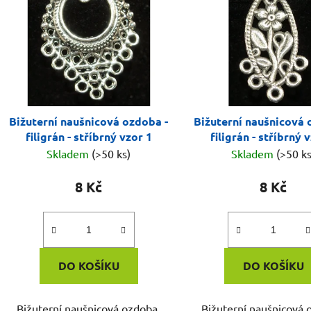
Bižuterní naušnicová ozdoba -
Bižuterní naušnicová 
filigrán - stříbrný vzor 1
filigrán - stříbrný 
Skladem
(>50 ks)
Skladem
(>50 ks
8 Kč
8 Kč
DO KOŠÍKU
DO KOŠÍKU
Bižuterní naušnicová ozdoba,
Bižuterní naušnicová 