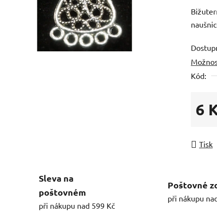
Bižuter
naušnic
Dostup
Možnos
Kód:
6 
Měrná
Tisk
Sleva na
Poštovné z
poštovném
při nákupu na
při nákupu nad 599 Kč