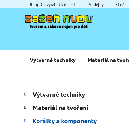
Přejít
Blog - Co vyrábět s dětmi
Prodejny
O náku
na
obsah
Výtvarné techniky
Materiál na tvoř
P
K
Přeskočit
Výtvarné techniky
a
o
kategorie
t
s
Materiál na tvoření
e
t
g
r
Korálky a komponenty
o
a
r