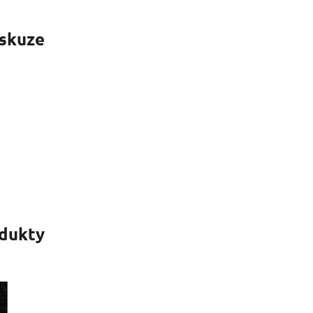
skuze
odukty