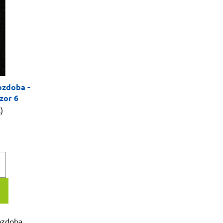
ozdoba -
vzor 6
)
ozdoba,