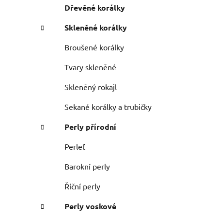
Dřevěné korálky
i
n
e
n
Skleněné korálky
í
p
Broušené korálky
a
Tvary skleněné
n
e
Skleněný rokajl
l
Sekané korálky a trubičky
Perly přírodní
Perleť
Barokní perly
Říční perly
Perly voskové