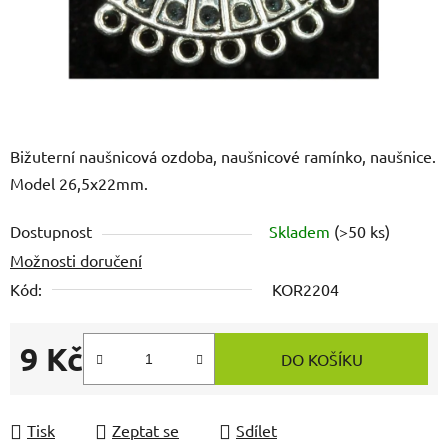
Bižuterní naušnicová ozdoba, naušnicové ramínko, naušnice.
Model 26,5x22mm.
Dostupnost
Skladem
(>50 ks)
Možnosti doručení
Kód:
KOR2204
9 Kč
DO KOŠÍKU
Měrná cena:
Tisk
Zeptat se
Sdílet