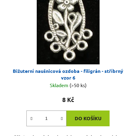
Bižuterní naušnicová ozdoba - filigrán - stříbrný
vzor 6
Skladem
(>50 ks)
8 Kč
DO KOŠÍKU