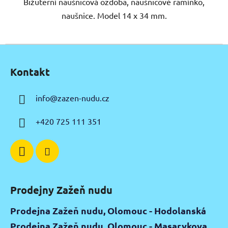
Bižuterní naušnicová ozdoba, naušnicové ramínko,
naušnice. Model 14 x 34 mm.
Z
á
Kontakt
p
a
info
@
zazen-nudu.cz
t
í
+420 725 111 351
Prodejny Zažeň nudu
Prodejna Zažeň nudu, Olomouc - Hodolanská
Prodejna Zažeň nudu, Olomouc - Masarykova