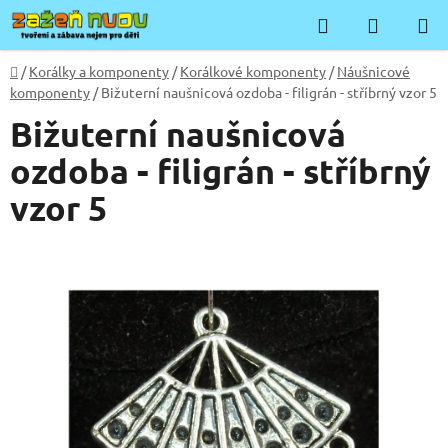
Přejít
Hledat
NÁKUP
na
KOŠÍK
obsah
Domů
/
Korálky a komponenty
/
Korálkové komponenty
/
Náušnicové
komponenty
/
Bižuterní naušnicová ozdoba - filigrán - stříbrný vzor 5
Bižuterní naušnicová
ozdoba - filigrán - stříbrný
vzor 5