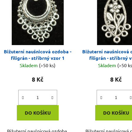
Bižuterní naušnicová ozdoba -
Bižuterní naušnicová 
filigrán - stříbrný vzor 1
filigrán - stříbrný 
Skladem
(>50 ks)
Skladem
(>50 ks
8 Kč
8 Kč
DO KOŠÍKU
DO KOŠÍKU
Bižuterní naušnicová ozdoba,
Bižuterní naušnicová 