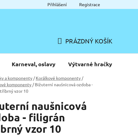
Přihlášení
Registrace
PRÁZDNÝ KOŠÍK
NÁKUPNÍ
KOŠÍK
Karneval, oslavy
Výtvarné hračky
ky a komponenty
/
Korálkové komponenty
/
ové komponenty
/
Bižuterní naušnicová ozdoba -
stříbrný vzor 10
uterní naušnicová
oba - filigrán
íbrný vzor 10