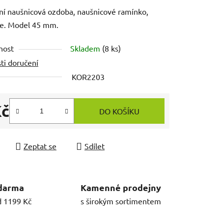
ní naušnicová ozdoba, naušnicové ramínko,
ce. Model 45 mm.
nost
Skladem
(8 ks)
ti doručení
KOR2203
Kč
DO KOŠÍKU
 cena:
Zeptat se
Sdílet
darma
Kamenné prodejny
d 1199 Kč
s širokým sortimentem