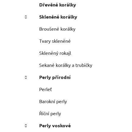
Dřevěné korálky
i
n
e
n
Skleněné korálky
í
p
Broušené korálky
a
Tvary skleněné
n
e
Skleněný rokajl
l
Sekané korálky a trubičky
Perly přírodní
Perleť
Barokní perly
Říční perly
Perly voskové