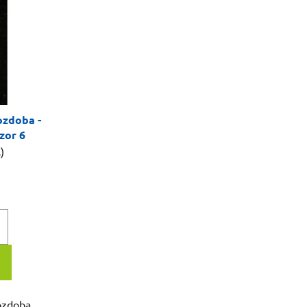
ozdoba -
vzor 6
)
ozdoba,