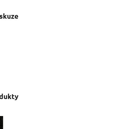
skuze
odukty