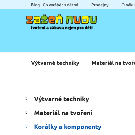
Přejít
Blog - Co vyrábět s dětmi
Prodejny
O náku
na
obsah
Výtvarné techniky
Materiál na tvoř
P
K
Přeskočit
Výtvarné techniky
a
o
kategorie
t
s
Materiál na tvoření
e
t
g
r
Korálky a komponenty
o
a
r