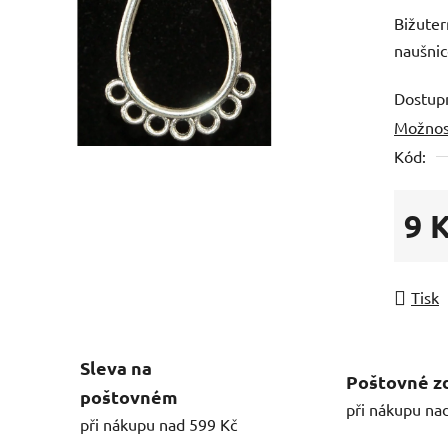
Bižuter
naušni
Dostup
Možnos
Kód:
9 
Měrná
Tisk
Sleva na
Poštovné z
poštovném
při nákupu na
při nákupu nad 599 Kč