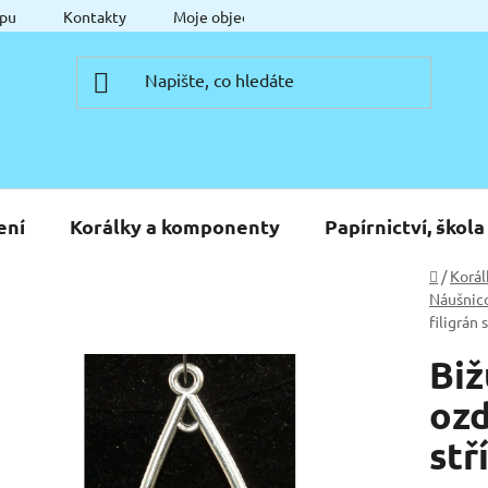
pu
Kontakty
Moje objednávka
ení
Korálky a komponenty
Papírnictví, škola
Domů
/
Korál
Náušnic
filigrán 
Biž
ozd
stř