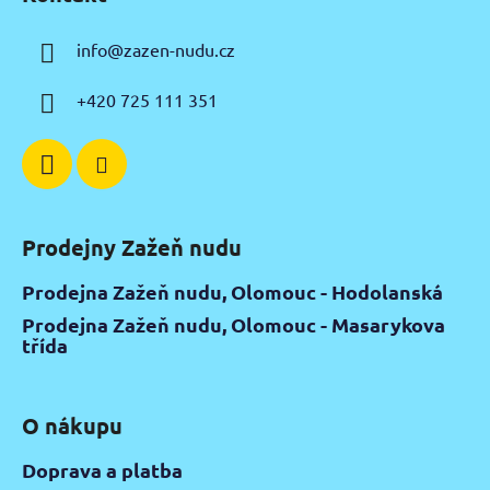
p
a
info
@
zazen-nudu.cz
t
í
+420 725 111 351
Prodejny Zažeň nudu
Prodejna Zažeň nudu, Olomouc - Hodolanská
Prodejna Zažeň nudu, Olomouc - Masarykova
třída
O nákupu
Doprava a platba