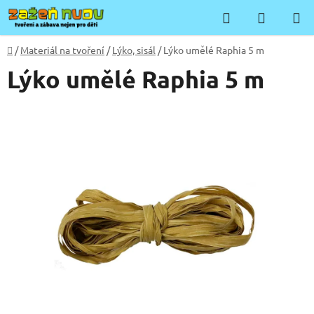
Přejít
Hledat
NÁKUP
na
KOŠÍK
obsah
Domů
/
Materiál na tvoření
/
Lýko, sisál
/
Lýko umělé Raphia 5 m
Lýko umělé Raphia 5 m