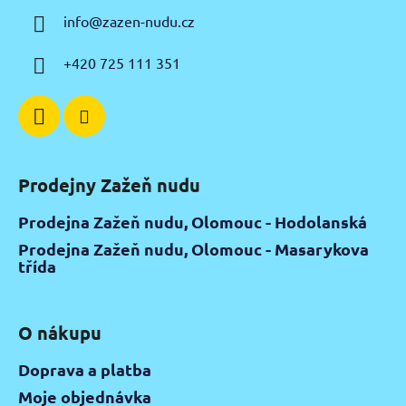
a
info
@
zazen-nudu.cz
t
í
+420 725 111 351
Prodejny Zažeň nudu
Prodejna Zažeň nudu, Olomouc - Hodolanská
Prodejna Zažeň nudu, Olomouc - Masarykova
třída
O nákupu
Doprava a platba
Moje objednávka