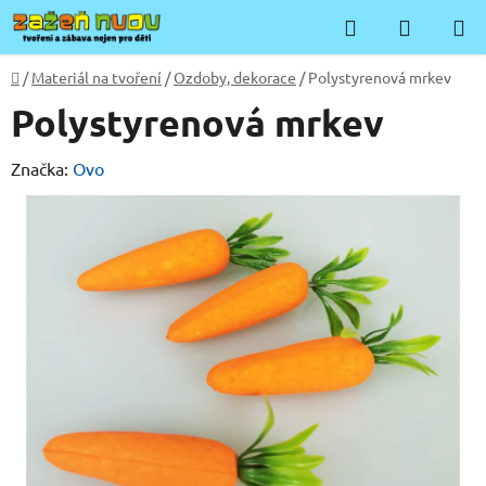
Přejít
Hledat
NÁKUP
na
KOŠÍK
obsah
Domů
/
Materiál na tvoření
/
Ozdoby, dekorace
/
Polystyrenová mrkev
Polystyrenová mrkev
Značka:
Ovo