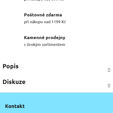
Poštovné zdarma
při nákupu nad 1199 Kč
Kamenné prodejny
s širokým sortimentem
Popis
Diskuze
Z
á
Kontakt
p