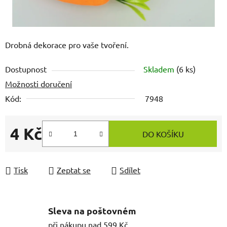
Drobná dekorace pro vaše tvoření.
Dostupnost
Skladem
(6 ks)
Možnosti doručení
Kód:
7948
4 Kč
DO KOŠÍKU
Měrná cena:
Tisk
Zeptat se
Sdílet
Sleva na poštovném
při nákupu nad 599 Kč