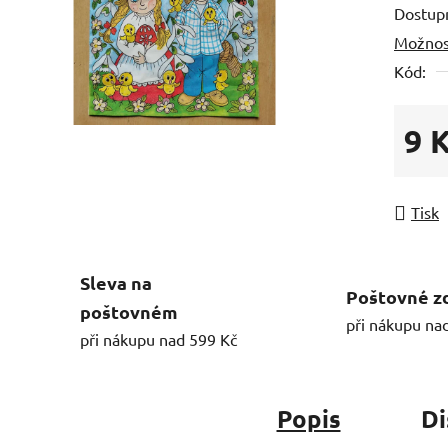
Dostup
Možnos
Kód:
9 
Měrná
Tisk
Sleva na
Poštovné z
poštovném
při nákupu na
při nákupu nad 599 Kč
Popis
Di