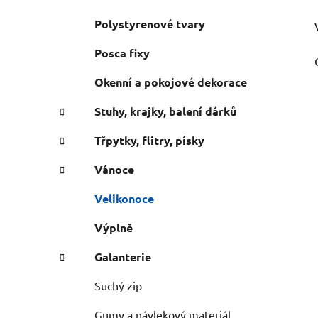
Polystyrenové tvary
Posca fixy
Okenní a pokojové dekorace
Stuhy, krajky, balení dárků
Třpytky, flitry, písky
Vánoce
Velikonoce
Výplně
Galanterie
Suchý zip
Gumy a návlekový materiál