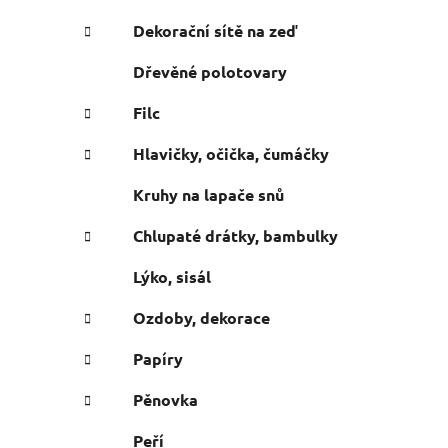
n
e
n
Dekorační sítě na zeď
í
Dřevěné polotovary
p
a
Filc
n
Hlavičky, očička, čumáčky
e
l
Kruhy na lapače snů
Chlupaté drátky, bambulky
Lýko, sisál
Ozdoby, dekorace
Papíry
Pěnovka
Peří