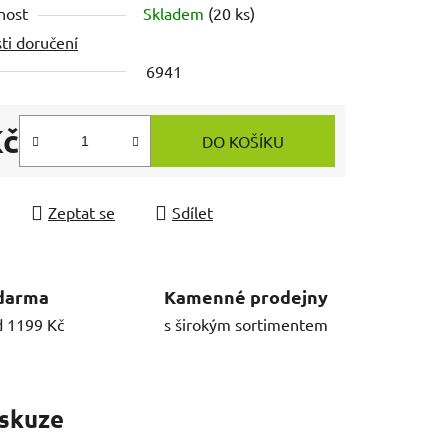
nost
Skladem
(20 ks)
ti doručení
6941
Kč
DO KOŠÍKU
 cena:
Zeptat se
Sdílet
darma
Kamenné prodejny
d 1199 Kč
s širokým sortimentem
skuze