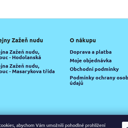
ejny Zažeň nudu
O nákupu
jna Zažeň nudu,
Doprava a platba
uc - Hodolanská
Moje objednávka
jna Zažeň nudu,
Obchodní podmínky
uc - Masarykova třída
Podmínky ochrany osob
údajů
ookies, abychom Vám umožnili pohodlné prohlížení