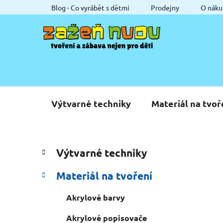
Přejít
Blog - Co vyrábět s dětmi
Prodejny
O náku
na
obsah
Výtvarné techniky
Materiál na tvoř
P
K
Přeskočit
Výtvarné techniky
a
o
kategorie
t
s
Materiál na tvoření
e
t
g
r
Akrylové barvy
o
a
r
Akrylové popisovače
i