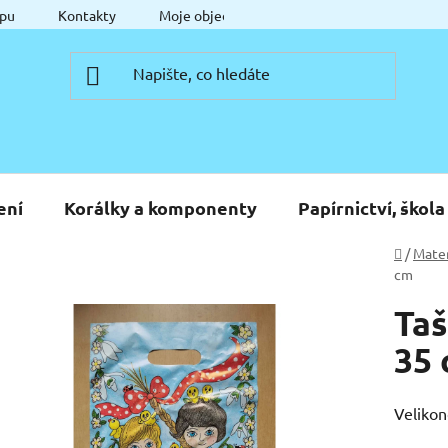
pu
Kontakty
Moje objednávka
ení
Korálky a komponenty
Papírnictví, škola
Domů
/
Mater
cm
Taš
35
Velikon