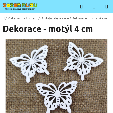
Přejít
Hledat
NÁKUP
na
KOŠÍK
obsah
Domů
/
Materiál na tvoření
/
Ozdoby, dekorace
/
Dekorace - motýl 4 cm
Dekorace - motýl 4 cm