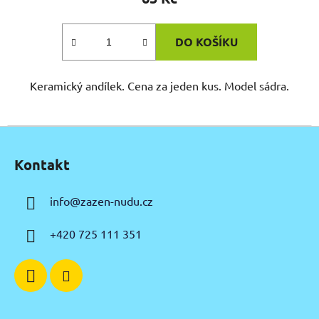
DO KOŠÍKU
Keramický andílek. Cena za jeden kus. Model sádra.
Z
á
Kontakt
p
a
info
@
zazen-nudu.cz
t
í
+420 725 111 351