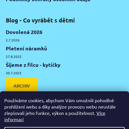
Blog - Co vyrábět s dětmi
Dovolená 2026
2.7.2026
Pletení náramků
27.8.2025
Šijeme z filcu - kytičky
30.7.2025
ARCHIV
Používáme cookies, abychom Vám umožnili pohodlné
prohlížení webu a díky analýze provozu webu neustále
zlepšovali jeho funkce, výkon a použitelnost.
Více
Facebook
Instagram
Pinterest
YouTube
informací
Výtvarné potřeby Olomouc
Keramická hlína Olomouc