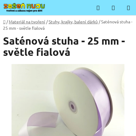
Přejít
Hledat
NÁKUP
na
KOŠÍK
obsah
Domů
/
Materiál na tvoření
/
Stuhy, krajky, balení dárků
/
Saténová stuha -
25 mm - světle fialová
Saténová stuha - 25 mm -
světle fialová