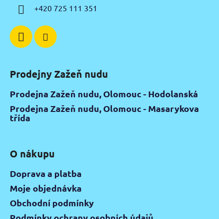
í
+420 725 111 351
Prodejny Zažeň nudu
Prodejna Zažeň nudu, Olomouc - Hodolanská
Prodejna Zažeň nudu, Olomouc - Masarykova
třída
O nákupu
Doprava a platba
Moje objednávka
Obchodní podmínky
Podmínky ochrany osobních údajů