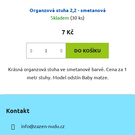
Organzová stuha 2,2 - smetanová
Skladem
(30 ks)
7 Kč
DO KOŠÍKU
Krásná organzová stuha ve smetanové barvě. Cena za 1
metr stuhy. Model odstín Baby matze.
Z
á
Kontakt
p
a
info
@
zazen-nudu.cz
t