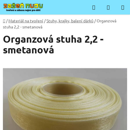
Přejít
Hledat
NÁKUP
na
KOŠÍK
obsah
Domů
/
Materiál na tvoření
/
Stuhy, krajky, balení dárků
/
Organzová
stuha 2,2 - smetanová
Organzová stuha 2,2 -
smetanová