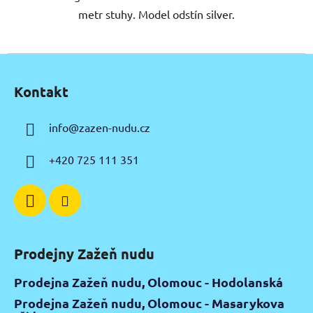
metr stuhy. Model odstín silver.
Z
á
Kontakt
p
a
info
@
zazen-nudu.cz
t
í
+420 725 111 351
Prodejny Zažeň nudu
Prodejna Zažeň nudu, Olomouc - Hodolanská
Prodejna Zažeň nudu, Olomouc - Masarykova