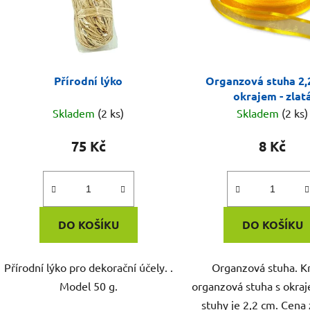
Přírodní lýko
Organzová stuha 2,
okrajem - zlat
Skladem
(2 ks)
Skladem
(2 ks)
75 Kč
8 Kč
DO KOŠÍKU
DO KOŠÍKU
Přírodní lýko pro dekorační účely. .
Organzová stuha. K
Model 50 g.
organzová stuha s okraj
stuhy je 2,2 cm. Cena 