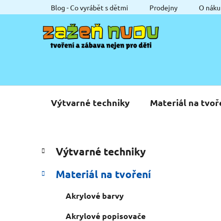
Přejít
Blog - Co vyrábět s dětmi
Prodejny
O náku
na
obsah
Výtvarné techniky
Materiál na tvoř
P
K
Přeskočit
Výtvarné techniky
a
o
kategorie
t
s
Materiál na tvoření
e
t
g
r
Akrylové barvy
o
a
r
Akrylové popisovače
i