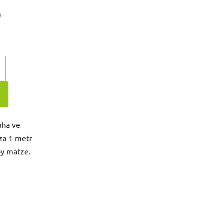
)
uha ve
za 1 metr
by matze.