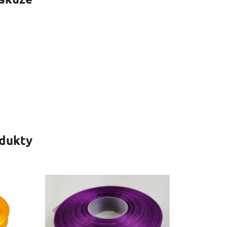
odukty