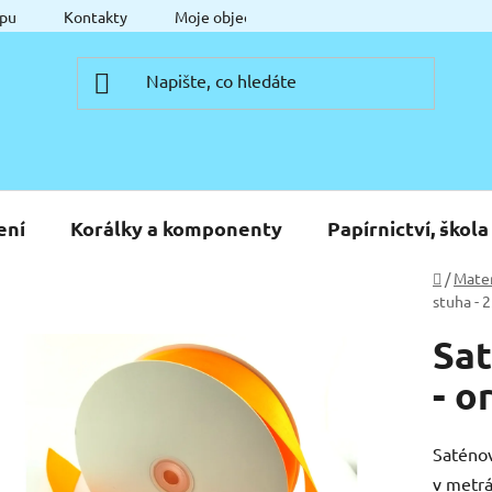
pu
Kontakty
Moje objednávka
ení
Korálky a komponenty
Papírnictví, škola
Domů
/
Mater
stuha - 
Sat
- o
Saténov
v metrá