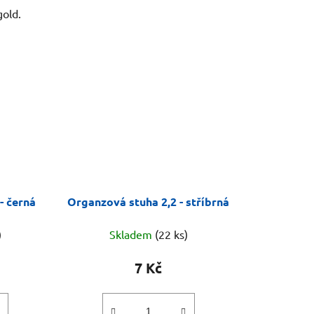
gold.
- černá
Organzová stuha 2,2 - stříbrná
)
Skladem
(22 ks)
7 Kč