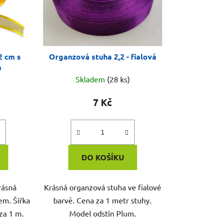
2 cm s
Organzová stuha 2,2 - fialová
á
Skladem
(28 ks)
7 Kč
DO KOŠÍKU
rásná
Krásná organzová stuha ve fialové
em. Šířka
barvě. Cena za 1 metr stuhy.
za 1 m.
Model odstín Plum.