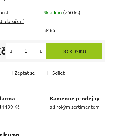
nost
Skladem
(>50 ks)
ti doručení
8485
Kč
DO KOŠÍKU
 cena:
Zeptat se
Sdílet
darma
Kamenné prodejny
d 1199 Kč
s širokým sortimentem
skuze