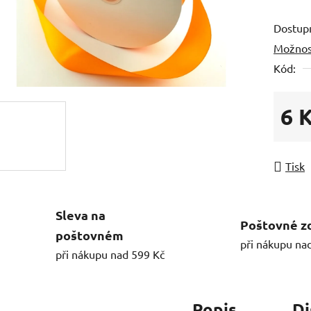
Dostup
Možnos
Kód:
6 
Měrná
Tisk
Sleva na
Poštovné z
poštovném
při nákupu na
při nákupu nad 599 Kč
Popis
Di