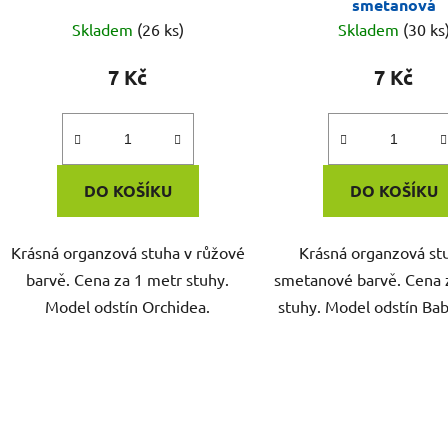
smetanová
Skladem
(26 ks)
Skladem
(30 ks
7 Kč
7 Kč
DO KOŠÍKU
DO KOŠÍKU
Krásná organzová stuha v růžové
Krásná organzová st
barvě. Cena za 1 metr stuhy.
smetanové barvě. Cena 
Model odstín Orchidea.
stuhy. Model odstín Ba