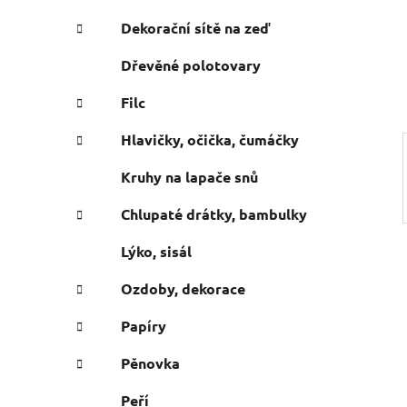
n
e
n
Dekorační sítě na zeď
í
Dřevěné polotovary
p
a
Filc
n
Hlavičky, očička, čumáčky
e
l
Kruhy na lapače snů
Chlupaté drátky, bambulky
Lýko, sisál
Ozdoby, dekorace
Papíry
Pěnovka
Peří