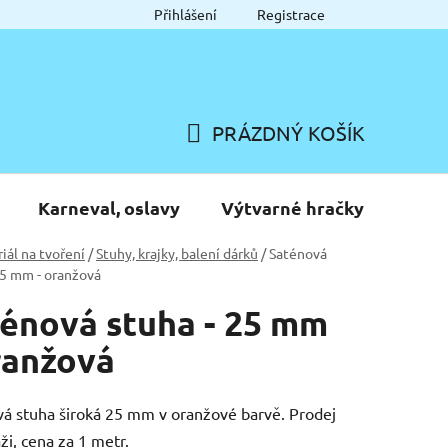
Přihlášení
Registrace
PRÁZDNÝ KOŠÍK
NÁKUPNÍ
KOŠÍK
Karneval, oslavy
Výtvarné hračky
iál na tvoření
/
Stuhy, krajky, balení dárků
/
Saténová
25 mm - oranžová
énová stuha - 25 mm
ranžová
á stuha široká 25 mm v oranžové barvě. Prodej
ži, cena za 1 metr.