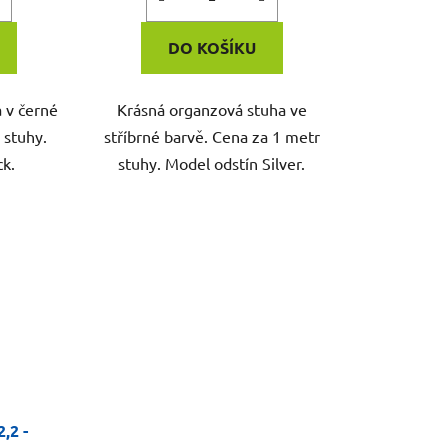
DO KOŠÍKU
 v černé
Krásná organzová stuha ve
 stuhy.
stříbrné barvě. Cena za 1 metr
ck.
stuhy. Model odstín Silver.
,2 -