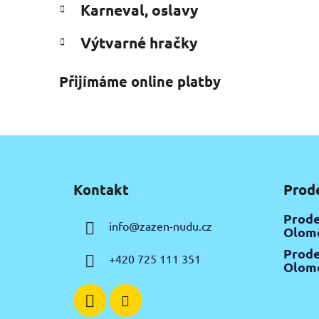
Karneval, oslavy
Výtvarné hračky
Přijímáme online platby
Z
á
Kontakt
Prod
p
a
Prode
info
@
zazen-nudu.cz
t
Olomo
í
Prode
+420 725 111 351
Olomo