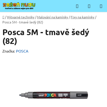
Přejít
Hledat
NÁKUP
na
KOŠÍK
obsah
Domů
/
Výtvarné techniky
/
Malování na kamínky
/
Fixy na kamínky
/
Posca 5M - tmavě šedý (82)
Posca 5M - tmavě šedý
(82)
Značka:
POSCA