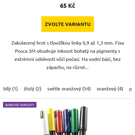
65 Kč
ZVOLTE VARIANTU
Zakulacený hrot s tloušťkou linky 0,9 až 1,3 mm. Fixa
Posca 3M obsahuje inkoust bohatý na pigmenty s
extrémní odolností vůči počasí. Na vodní bázi, bez
zápachu, na různé...
bílý (1)
žlutý (2)
světle oranžový (54)
oranžový (4)
po
BAREVNÉ VARIANTY