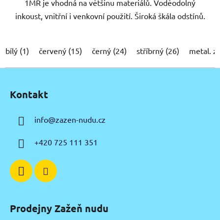
1MR je vhodná na většinu materiálů. Voděodolný
inkoust, vnitřní i venkovní použití. Široká škála odstínů.
bílý (1)
červený (15)
černý (24)
stříbrný (26)
metal. z
Z
á
Kontakt
p
a
info
@
zazen-nudu.cz
t
í
+420 725 111 351
Prodejny Zažeň nudu