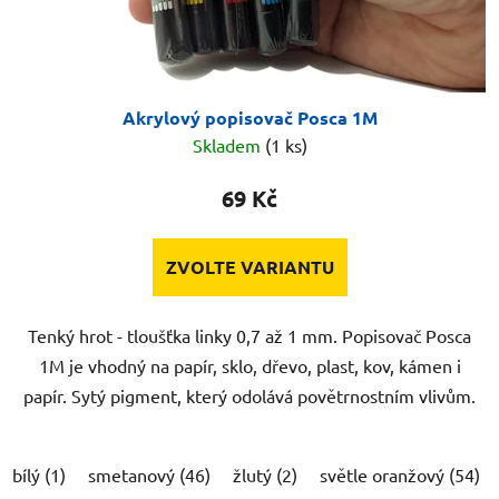
Akrylový popisovač Posca 1M
Skladem
(1 ks)
69 Kč
ZVOLTE VARIANTU
Tenký hrot - tloušťka linky 0,7 až 1 mm. Popisovač Posca
1M je vhodný na papír, sklo, dřevo, plast, kov, kámen i
papír. Sytý pigment, který odolává povětrnostním vlivům.
bílý (1)
smetanový (46)
žlutý (2)
světle oranžový (54)