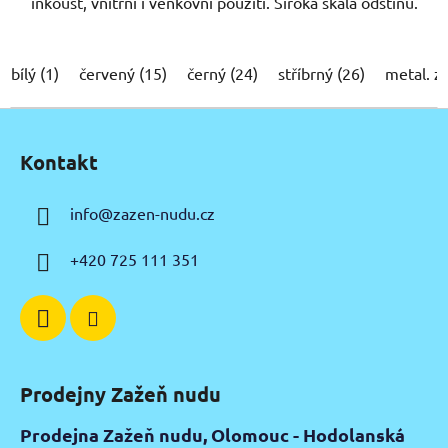
inkoust, vnitřní i venkovní použití. Široká škála odstínů.
bílý (1)
červený (15)
černý (24)
stříbrný (26)
metal. z
Z
á
Kontakt
p
a
info
@
zazen-nudu.cz
t
í
+420 725 111 351
Prodejny Zažeň nudu
Prodejna Zažeň nudu, Olomouc - Hodolanská