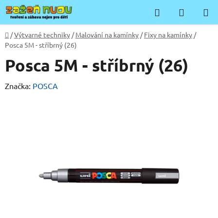
Přejít
Hledat
NÁKUP
na
KOŠÍK
obsah
Domů
/
Výtvarné techniky
/
Malování na kamínky
/
Fixy na kamínky
/
Posca 5M - stříbrný (26)
Posca 5M - stříbrný (26)
Značka:
POSCA