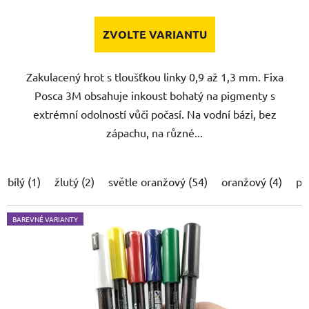
ZVOLTE VARIANTU
Zakulacený hrot s tloušťkou linky 0,9 až 1,3 mm. Fixa
Posca 3M obsahuje inkoust bohatý na pigmenty s
extrémní odolností vůči počasí. Na vodní bázi, bez
zápachu, na různé...
bílý (1)
žlutý (2)
světle oranžový (54)
oranžový (4)
po
BAREVNÉ VARIANTY