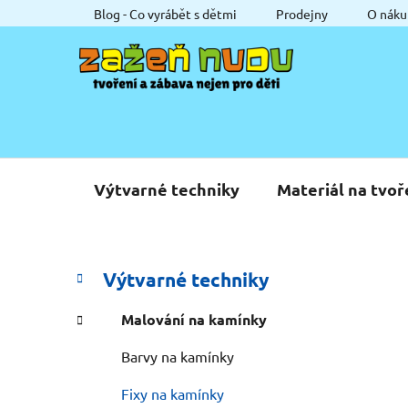
Přejít
Blog - Co vyrábět s dětmi
Prodejny
O náku
na
obsah
Výtvarné techniky
Materiál na tvoř
P
K
Přeskočit
Výtvarné techniky
a
o
kategorie
t
s
Malování na kamínky
e
t
g
Barvy na kamínky
r
o
a
r
Fixy na kamínky
i