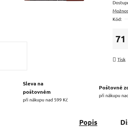
Dostup
Možnos
Kód:
71
Měrná
Tisk
Sleva na
Poštovné z
poštovném
při nákupu na
při nákupu nad 599 Kč
Popis
Di