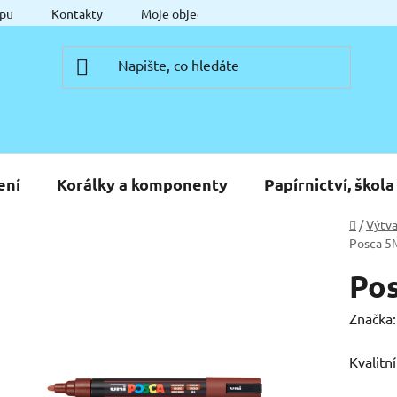
pu
Kontakty
Moje objednávka
ení
Korálky a komponenty
Papírnictví, škola
Domů
/
Výtva
Posca 5M
Pos
Značka
Kvalitn