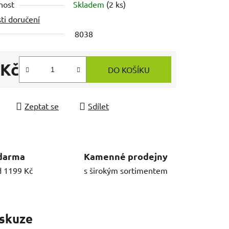
nost
Skladem
(2 ks)
ti doručení
8038
 Kč
DO KOŠÍKU
 cena:
Zeptat se
Sdílet
darma
Kamenné prodejny
d 1199 Kč
s širokým sortimentem
skuze