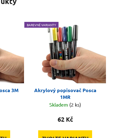
ukty
BAREVNÉ VARIANTY
Posca 3M
Akrylový popisovač Posca
1MR
Skladem
(2 ks)
62 Kč