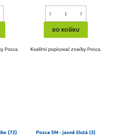
DO KOŠÍKU
ky Posca.
Kvalitní popisovač značky Posca.
lko (72)
Posca 5M - jasně žlutá (3)