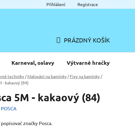
Přihlášení
Registrace
PRÁZDNÝ KOŠÍK
NÁKUPNÍ
KOŠÍK
Karneval, oslavy
Výtvarné hračky
rné techniky
/
Malování na kamínky
/
Fixy na kamínky
/
 - kakaový (84)
ca 5M - kakaový (84)
:
POSCA
í popisovač značky Posca.