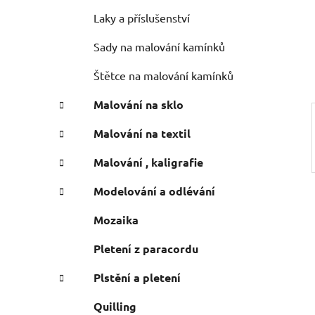
n
e
n
Laky a příslušenství
í
Sady na malování kamínků
p
a
Štětce na malování kamínků
n
Malování na sklo
e
l
Malování na textil
Malování , kaligrafie
Modelování a odlévání
Mozaika
Pletení z paracordu
Plstění a pletení
Quilling