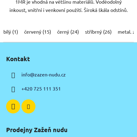
1MR je vhodná na většinu materiálů. Voděodolný
inkoust, vnitřní i venkovní použití. Široká škála odstínů.
bílý (1)
červený (15)
černý (24)
stříbrný (26)
metal. z
Z
á
Kontakt
p
a
info
@
zazen-nudu.cz
t
í
+420 725 111 351
Prodejny Zažeň nudu