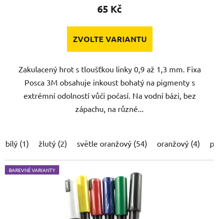
65 Kč
ZVOLTE VARIANTU
Zakulacený hrot s tloušťkou linky 0,9 až 1,3 mm. Fixa
Posca 3M obsahuje inkoust bohatý na pigmenty s
extrémní odolností vůči počasí. Na vodní bázi, bez
zápachu, na různé...
bílý (1)
žlutý (2)
světle oranžový (54)
oranžový (4)
po
BAREVNÉ VARIANTY