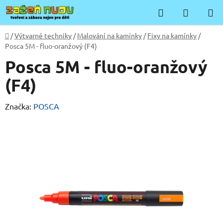
Přejít
Hledat
NÁKUP
na
KOŠÍK
obsah
Domů
/
Výtvarné techniky
/
Malování na kamínky
/
Fixy na kamínky
/
Posca 5M - fluo-oranžový (F4)
Posca 5M - fluo-oranžový
(F4)
Značka:
POSCA