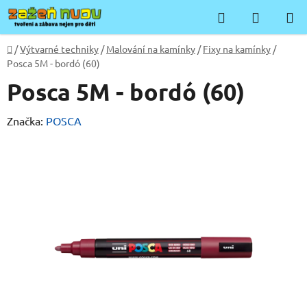
Přejít
Hledat
NÁKUP
na
KOŠÍK
obsah
Domů
/
Výtvarné techniky
/
Malování na kamínky
/
Fixy na kamínky
/
Posca 5M - bordó (60)
Posca 5M - bordó (60)
Značka:
POSCA