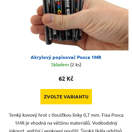
Akrylový popisovač Posca 1MR
Skladem
(2 ks)
62 Kč
ZVOLTE VARIANTU
Tenký kovový hrot s tloušťkou linky 0,7 mm. Fixa Posca
1MR je vhodná na většinu materiálů. Voděodolný
inkoust, vnitřní i venkovní použití. Široká škála odstínů.