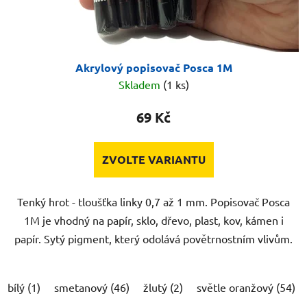
Akrylový popisovač Posca 1M
Skladem
(1 ks)
69 Kč
ZVOLTE VARIANTU
Tenký hrot - tloušťka linky 0,7 až 1 mm. Popisovač Posca
1M je vhodný na papír, sklo, dřevo, plast, kov, kámen i
papír. Sytý pigment, který odolává povětrnostním vlivům.
bílý (1)
smetanový (46)
žlutý (2)
světle oranžový (54)