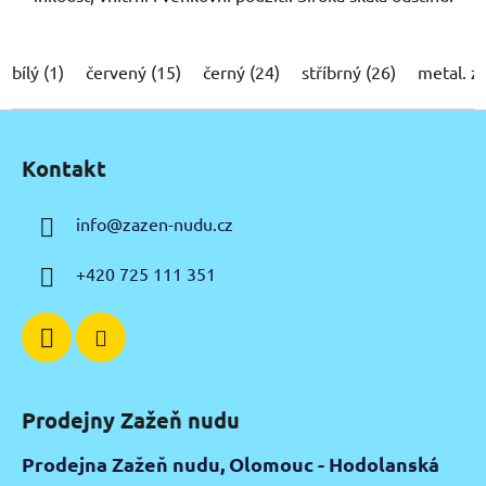
bílý (1)
červený (15)
černý (24)
stříbrný (26)
metal. z
Z
á
Kontakt
p
a
info
@
zazen-nudu.cz
t
í
+420 725 111 351
Prodejny Zažeň nudu
Prodejna Zažeň nudu, Olomouc - Hodolanská