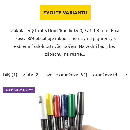
ZVOLTE VARIANTU
Zakulacený hrot s tloušťkou linky 0,9 až 1,3 mm. Fixa
Posca 3M obsahuje inkoust bohatý na pigmenty s
extrémní odolností vůči počasí. Na vodní bázi, bez
zápachu, na různé...
bílý (1)
žlutý (2)
světle oranžový (54)
oranžový (4)
po
BAREVNÉ VARIANTY