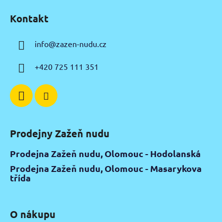
á
Kontakt
p
a
info
@
zazen-nudu.cz
t
í
+420 725 111 351
Prodejny Zažeň nudu
Prodejna Zažeň nudu, Olomouc - Hodolanská
Prodejna Zažeň nudu, Olomouc - Masarykova
třída
O nákupu