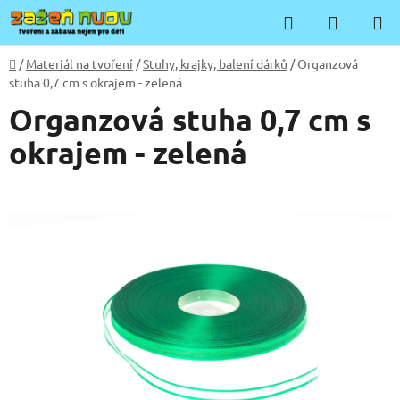
Přejít
Hledat
NÁKUP
na
KOŠÍK
obsah
Domů
/
Materiál na tvoření
/
Stuhy, krajky, balení dárků
/
Organzová
stuha 0,7 cm s okrajem - zelená
Organzová stuha 0,7 cm s
okrajem - zelená