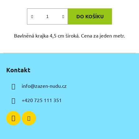
DO KOŠÍKU
Bavlněná krajka 4,5 cm široká. Cena za jeden metr.
Z
á
Kontakt
p
a
info
@
zazen-nudu.cz
t
í
+420 725 111 351