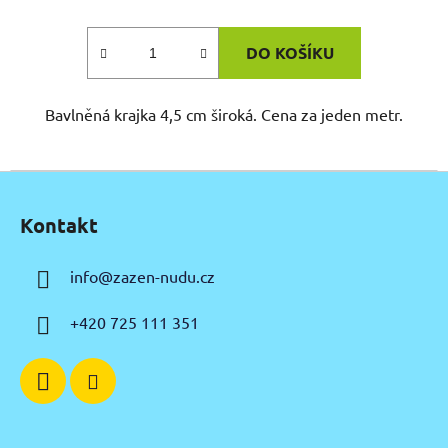
DO KOŠÍKU
Bavlněná krajka 4,5 cm široká. Cena za jeden metr.
Z
á
Kontakt
p
a
info
@
zazen-nudu.cz
t
í
+420 725 111 351