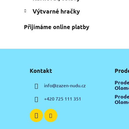
Výtvarné hračky
Přijímáme online platby
Z
á
Kontakt
Prod
p
a
Prode
info
@
zazen-nudu.cz
t
Olomo
í
Prode
+420 725 111 351
Olomo