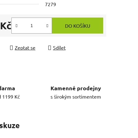
7279
 Kč
DO KOŠÍKU
 cena:
Zeptat se
Sdílet
darma
Kamenné prodejny
d 1199 Kč
s širokým sortimentem
skuze