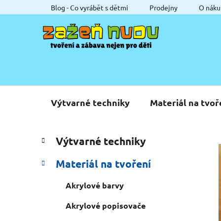
Přejít
Blog - Co vyrábět s dětmi
Prodejny
O náku
na
obsah
Výtvarné techniky
Materiál na tvoř
P
K
Přeskočit
Výtvarné techniky
a
o
kategorie
t
s
Materiál na tvoření
e
t
g
r
Akrylové barvy
o
a
r
Akrylové popisovače
i
n