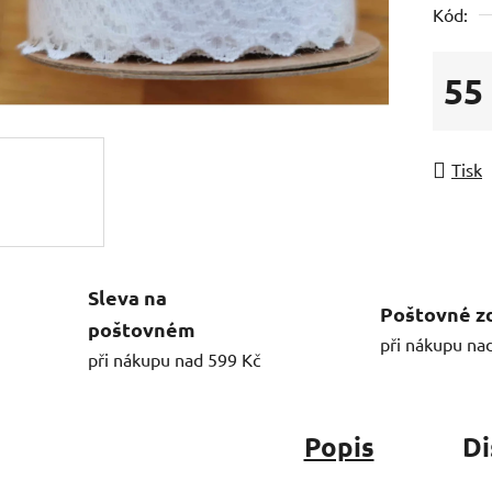
Kód:
55
Měrná
Tisk
Sleva na
Poštovné z
poštovném
při nákupu na
při nákupu nad 599 Kč
Popis
Di