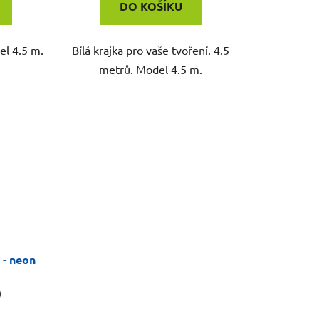
DO KOŠÍKU
el 4.5 m.
Bílá krajka pro vaše tvoření. 4.5
metrů. Model 4.5 m.
 - neon
)