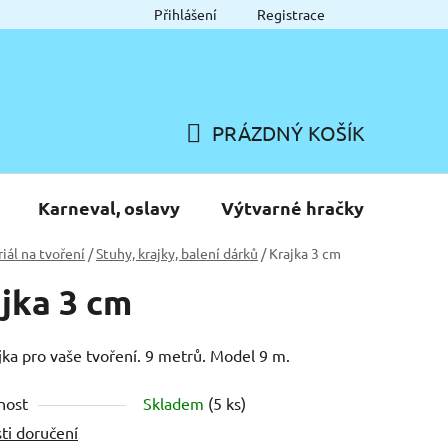
Přihlášení
Registrace
PRÁZDNÝ KOŠÍK
NÁKUPNÍ
KOŠÍK
Karneval, oslavy
Výtvarné hračky
iál na tvoření
/
Stuhy, krajky, balení dárků
/
Krajka 3 cm
jka 3 cm
ajka pro vaše tvoření. 9 metrů. Model 9 m.
nost
Skladem
(5 ks)
ti doručení