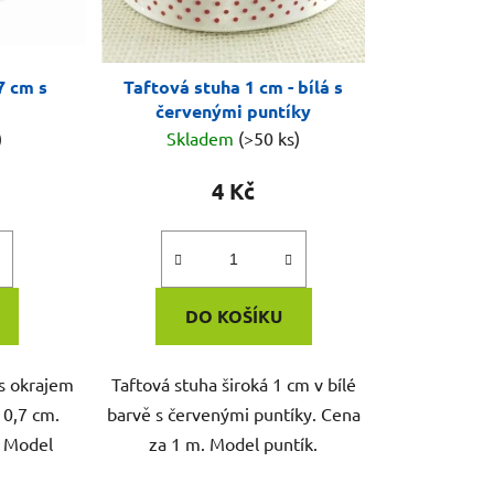
7 cm s
Taftová stuha 1 cm - bílá s
červenými puntíky
)
Skladem
(>50 ks)
4 Kč
DO KOŠÍKU
s okrajem
Taftová stuha široká 1 cm v bílé
 0,7 cm.
barvě s červenými puntíky. Cena
. Model
za 1 m. Model puntík.