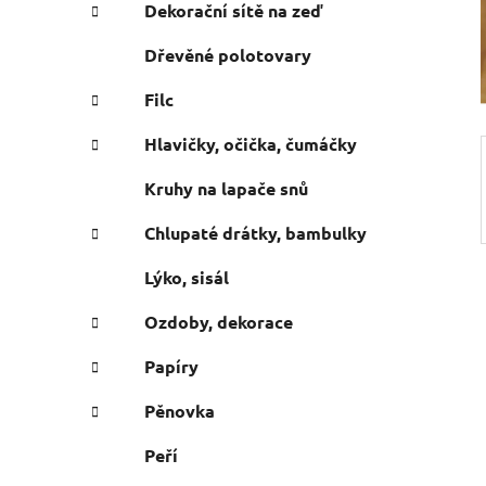
e
n
Dekorační sítě na zeď
í
Dřevěné polotovary
p
a
Filc
n
Hlavičky, očička, čumáčky
e
l
Kruhy na lapače snů
Chlupaté drátky, bambulky
Lýko, sisál
Ozdoby, dekorace
Papíry
Pěnovka
Peří