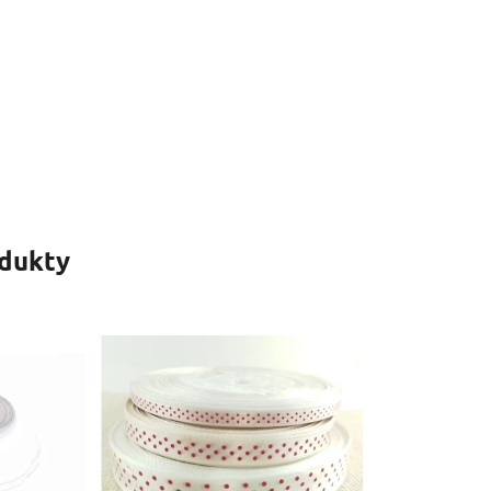
odukty