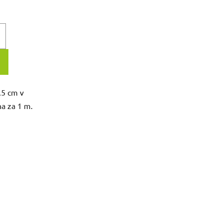
.5 cm v
a za 1 m.
.