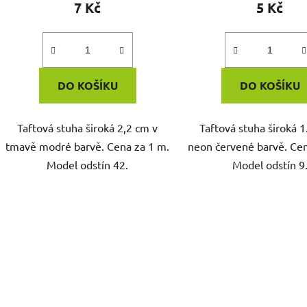
7 Kč
5 Kč
DO KOŠÍKU
DO KOŠÍKU
Taftová stuha široká 2,2 cm v
Taftová stuha široká 1
tmavě modré barvě. Cena za 1 m.
neon červené barvě. Cen
Model odstín 42.
Model odstín 9