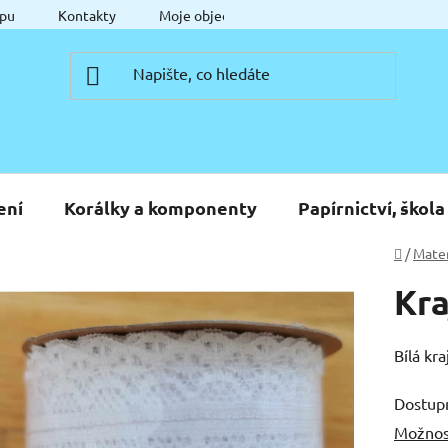
pu
Kontakty
Moje objednávka
ení
Korálky a komponenty
Papírnictví, škola
Domů
/
Mater
Kra
Bílá kr
Dostup
Možnos