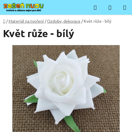
Přejít
Hledat
NÁKUP
na
KOŠÍK
obsah
Domů
/
Materiál na tvoření
/
Ozdoby, dekorace
/
Květ růže - bílý
Květ růže - bílý