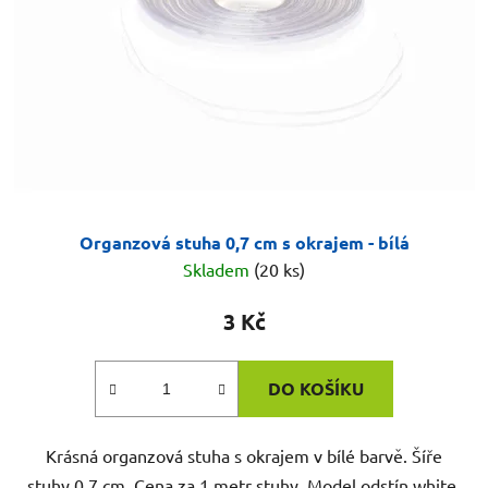
Organzová stuha 0,7 cm s okrajem - bílá
Skladem
(20 ks)
3 Kč
DO KOŠÍKU
Krásná organzová stuha s okrajem v bílé barvě. Šíře
stuhy 0,7 cm. Cena za 1 metr stuhy. Model odstín white.