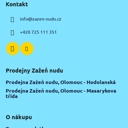
Kontakt
p
a
info
@
zazen-nudu.cz
t
í
+420 725 111 351
Prodejny Zažeň nudu
Prodejna Zažeň nudu, Olomouc - Hodolanská
Prodejna Zažeň nudu, Olomouc - Masarykova
třída
O nákupu