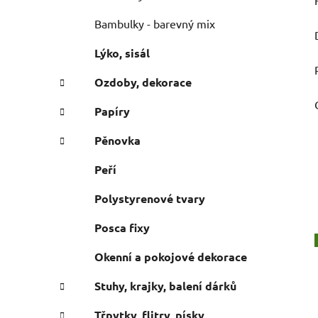
Bambulky - barevný mix
Lýko, sisál
Ozdoby, dekorace
Papíry
Pěnovka
Peří
Polystyrenové tvary
Posca fixy
Okenní a pokojové dekorace
Stuhy, krajky, balení dárků
Třpytky, flitry, písky