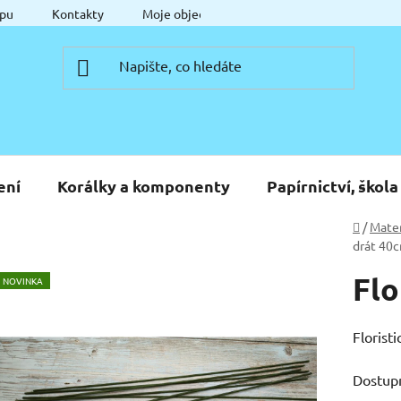
pu
Kontakty
Moje objednávka
ení
Korálky a komponenty
Papírnictví, škola
Domů
/
Mater
drát 40
Flo
NOVINKA
Floristi
Dostup