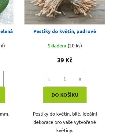
zelená
Pestíky do květin, pudrové
ní)
Skladem
(20 ks)
39 Kč
DO KOŠÍKU
12mm.
Pestíky do květin, bílé. Ideální
dekorace pro vaše vytvořené
květiny.