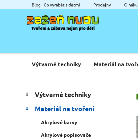
Přejít
Blog - Co vyrábět s dětmi
Prodejny
O náku
na
obsah
Výtvarné techniky
Materiál na tvoř
P
K
Přeskočit
Výtvarné techniky
a
o
kategorie
t
s
Materiál na tvoření
e
t
g
r
Akrylové barvy
o
a
r
Akrylové popisovače
i