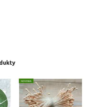
odukty
NOVINKA