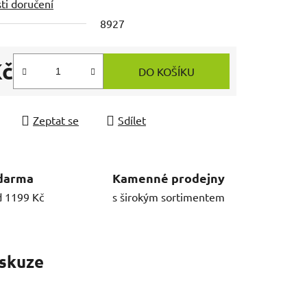
ti doručení
8927
Kč
DO KOŠÍKU
 cena:
Zeptat se
Sdílet
darma
Kamenné prodejny
d 1199 Kč
s širokým sortimentem
skuze