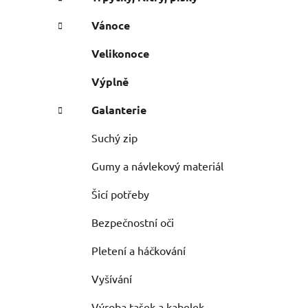
Vánoce
Velikonoce
Výplně
Galanterie
Suchý zip
Gumy a návlekový materiál
Šicí potřeby
Bezpečnostní oči
Pletení a háčkování
Vyšívání
Výroba tašek a kabelek