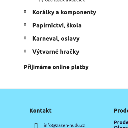
Korálky a komponenty
Papírnictví, škola
Karneval, oslavy
Výtvarné hračky
Přijímáme online platby
Z
á
Kontakt
Prod
p
a
Prode
info
@
zazen-nudu.cz
Olomo