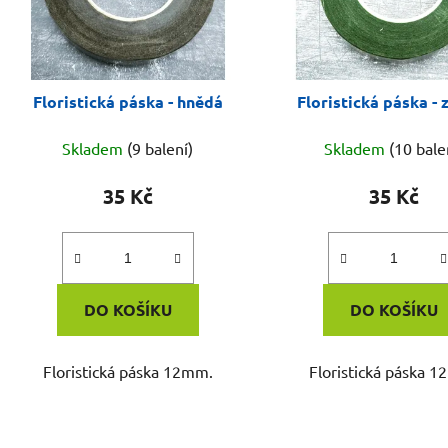
Floristická páska - hnědá
Floristická páska - 
Skladem
(9 balení)
Skladem
(10 bale
35 Kč
35 Kč
DO KOŠÍKU
DO KOŠÍKU
Floristická páska 12mm.
Floristická páska 