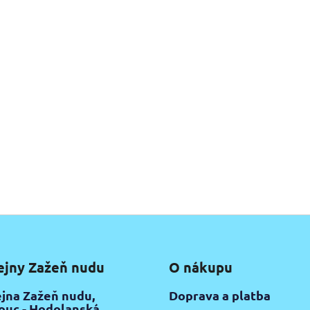
ejny Zažeň nudu
O nákupu
jna Zažeň nudu,
Doprava a platba
uc - Hodolanská