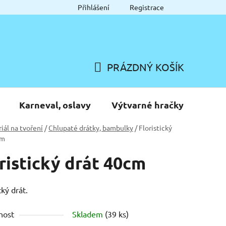
Přihlášení
Registrace
PRÁZDNÝ KOŠÍK
NÁKUPNÍ
KOŠÍK
Karneval, oslavy
Výtvarné hračky
iál na tvoření
/
Chlupaté drátky, bambulky
/
Floristický
cm
ristický drát 40cm
cký drát.
nost
Skladem
(39 ks)