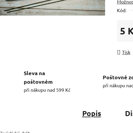
Možnos
Kód:
5 
Měrná
Tisk
Sleva na
Poštovné z
poštovném
při nákupu na
při nákupu nad 599 Kč
Popis
Di
Floristický drát