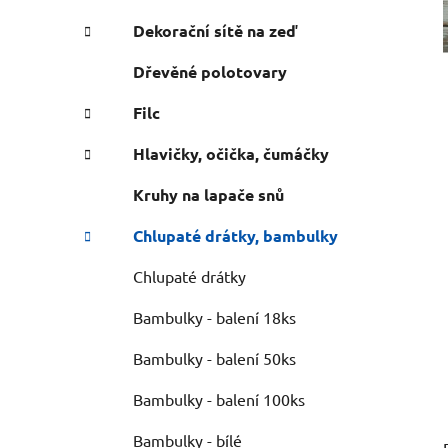
n
e
n
Dekorační sítě na zeď
í
Dřevěné polotovary
p
a
Filc
n
Hlavičky, očička, čumáčky
e
l
Kruhy na lapače snů
Chlupaté drátky, bambulky
Chlupaté drátky
Bambulky - balení 18ks
Bambulky - balení 50ks
Bambulky - balení 100ks
Bambulky - bílé