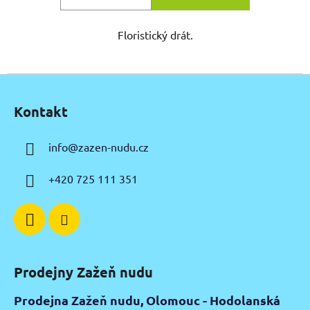
Floristický drát.
Z
á
Kontakt
p
a
info
@
zazen-nudu.cz
t
í
+420 725 111 351
Prodejny Zažeň nudu
Prodejna Zažeň nudu, Olomouc - Hodolanská