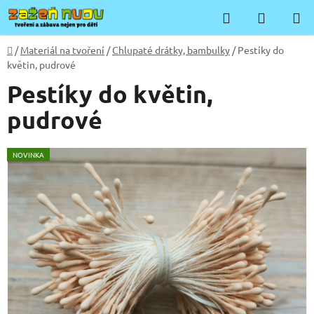
Přejít
Hledat
NÁKUP
na
KOŠÍK
obsah
Domů
/
Materiál na tvoření
/
Chlupaté drátky, bambulky
/
Pestíky do
květin, pudrové
Pestíky do květin,
pudrové
NOVINKA