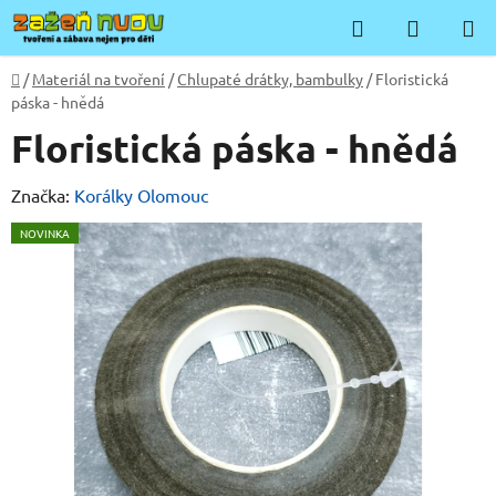
Přejít
Hledat
NÁKUP
na
KOŠÍK
obsah
Domů
/
Materiál na tvoření
/
Chlupaté drátky, bambulky
/
Floristická
páska - hnědá
Floristická páska - hnědá
Značka:
Korálky Olomouc
NOVINKA