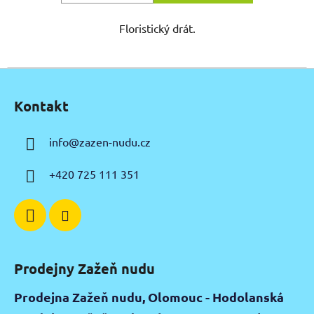
Floristický drát.
Z
á
Kontakt
p
a
info
@
zazen-nudu.cz
t
í
+420 725 111 351
Prodejny Zažeň nudu
Prodejna Zažeň nudu, Olomouc - Hodolanská