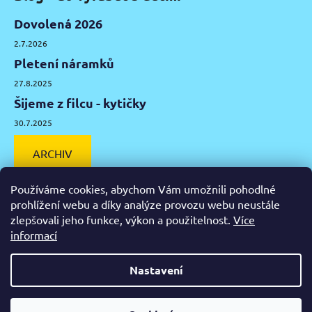
Dovolená 2026
2.7.2026
Pletení náramků
27.8.2025
Šijeme z filcu - kytičky
30.7.2025
ARCHIV
Používáme cookies, abychom Vám umožnili pohodlné
prohlížení webu a díky analýze provozu webu neustále
zlepšovali jeho funkce, výkon a použitelnost.
Více
Facebook
Instagram
Pinterest
YouTube
informací
Výtvarné potřeby Olomouc
Keramická hlína Olomouc
Nastavení
Vytvořil Shoptet
Od čtvrtka 6.8. do úterý 11.8. máme mimořádně zavřeno.