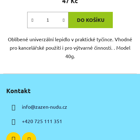
47 Kč
DO KOŠÍKU
Oblíbené univerzální lepidlo v praktické tyčince. Vhodné
pro kancelářské použití i pro výtvarné činnosti. . Model
40g.
Z
á
Kontakt
p
a
info
@
zazen-nudu.cz
t
í
+420 725 111 351