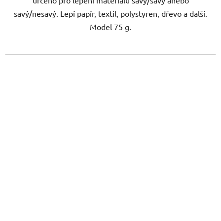
určeno pro lepení materiálů savý/savý anebo
savý/nesavý. Lepí papír, textil, polystyren, dřevo a další.
Model 75 g.