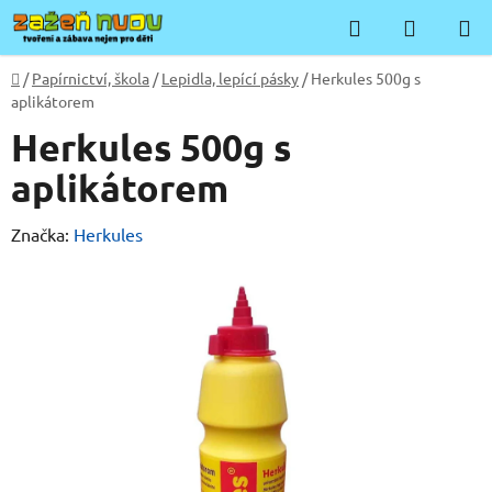
Přejít
Hledat
NÁKUP
na
KOŠÍK
obsah
Domů
/
Papírnictví, škola
/
Lepidla, lepící pásky
/
Herkules 500g s
aplikátorem
Herkules 500g s
aplikátorem
Značka:
Herkules