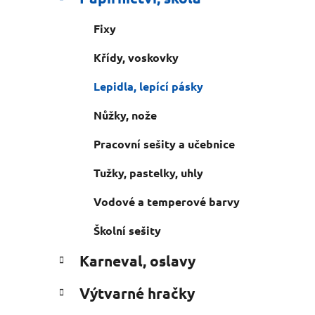
n
e
n
Fixy
í
p
Křídy, voskovky
a
Lepidla, lepící pásky
n
e
Nůžky, nože
l
Pracovní sešity a učebnice
Tužky, pastelky, uhly
Vodové a temperové barvy
Školní sešity
Karneval, oslavy
Výtvarné hračky