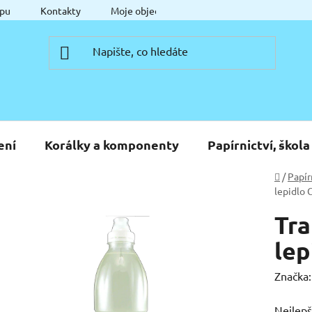
pu
Kontakty
Moje objednávka
ení
Korálky a komponenty
Papírnictví, škola
Domů
/
Papír
lepidlo 
Tra
lep
Značka
Nejlepší