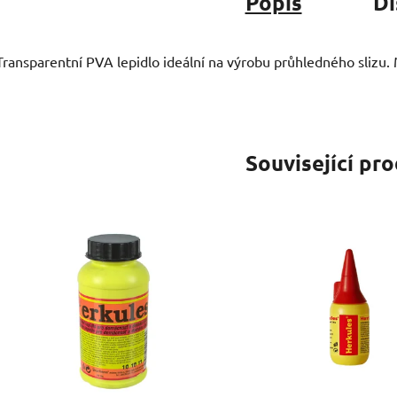
Popis
Di
Transparentní PVA lepidlo ideální na výrobu průhledného slizu. 
Související pr