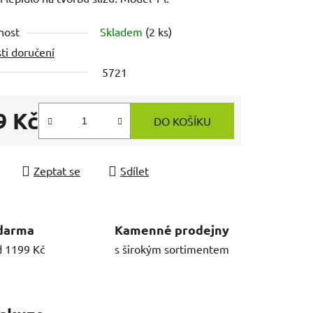
nost
Skladem
(2 ks)
ti doručení
5721
9 Kč
DO KOŠÍKU
 cena:
Zeptat se
Sdílet
darma
Kamenné prodejny
d 1199 Kč
s širokým sortimentem