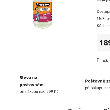
Dostup
Možnos
Kód:
18
Měrná
Tisk
Sleva na
Poštovné z
poštovném
při nákupu na
při nákupu nad 599 Kč