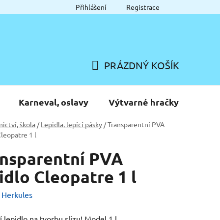
Přihlášení
Registrace
PRÁZDNÝ KOŠÍK
NÁKUPNÍ
KOŠÍK
Karneval, oslavy
Výtvarné hračky
nictví, škola
/
Lepidla, lepící pásky
/
Transparentní PVA
Cleopatre 1 l
nsparentní PVA
idlo Cleopatre 1 l
:
Herkules
 lepidlo na tvorbu slizu! Model 1 l.