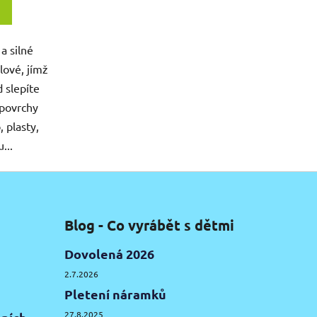
a silné
lové, jímž
 slepíte
povrchy
, plasty,
...
Blog - Co vyrábět s dětmi
Dovolená 2026
2.7.2026
Pletení náramků
27.8.2025