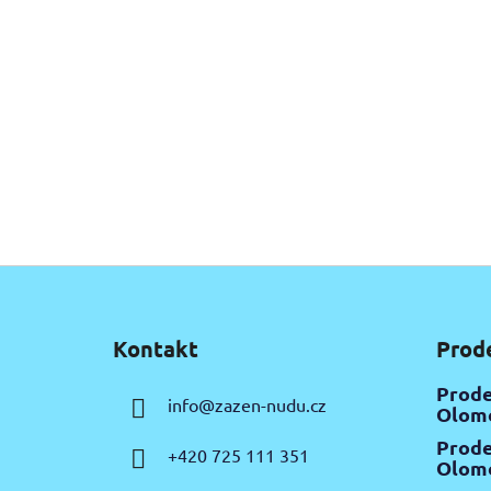
Z
á
Kontakt
Prod
p
a
Prode
info
@
zazen-nudu.cz
t
Olomo
í
Prode
+420 725 111 351
Olomo