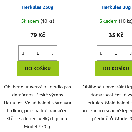
Herkules 250g
Herkules 30g
Skladem
(10 ks)
Skladem
(10 ks
79 Kč
35 Kč
DO KOŠÍKU
DO KOŠÍKU
Oblíbené univerzální lepidlo pro
Oblíbené univerzální le
domácnost české výroby
domácnost české v
Herkules. Velké balení s širokým
Herkules. Malé balení
hrdlem, pro snadné namáčení
hrdlem pro snadné lepe
štětce a lepení velkých ploch.
předmětů. Model 3
Model 250 g.