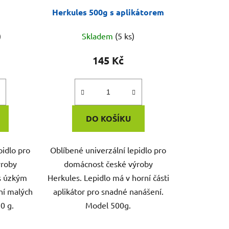
Herkules 500g s aplikátorem
)
Skladem
(5 ks)
145 Kč
DO KOŠÍKU
pidlo pro
Oblíbené univerzální lepidlo pro
ýroby
domácnost české výroby
 s úzkým
Herkules. Lepidlo má v horní části
ní malých
aplikátor pro snadné nanášení.
0 g.
Model 500g.