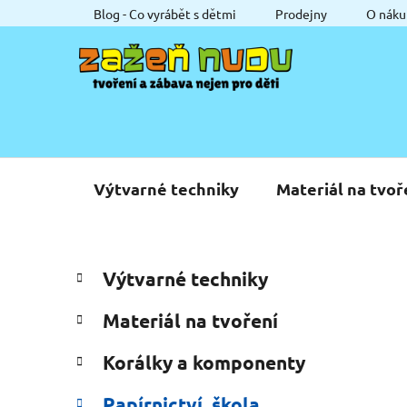
Přejít
Blog - Co vyrábět s dětmi
Prodejny
O náku
na
obsah
Výtvarné techniky
Materiál na tvoř
P
K
Přeskočit
Výtvarné techniky
a
o
kategorie
t
s
Materiál na tvoření
e
t
g
r
Korálky a komponenty
o
a
r
Papírnictví, škola
i