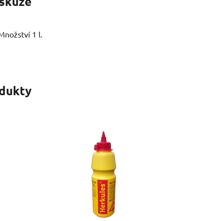
skuze
Množství 1 l.
odukty