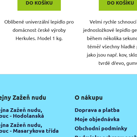
DO KOŠÍKU
DO KOŠÍKU
Oblíbené univerzální lepidlo pro
Velmi rychle schnoucí 
domácnost české výroby
jednosložkové lepidlo ge
Herkules. Model 1 kg.
během několika sekund
téměř všechny hladké 
jako jsou např. kov, sklo
tvrdé dřevo, gumu
ejny Zažeň nudu
O nákupu
jna Zažeň nudu,
Doprava a platba
uc - Hodolanská
Moje objednávka
jna Zažeň nudu,
Obchodní podmínky
uc - Masarykova třída